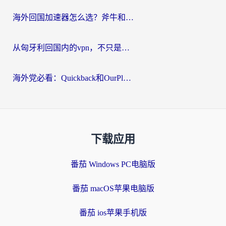
海外回国加速器怎么选？斧牛和海龟哪个好？一篇帮你避开坑的实用指南
从匈牙利回国内的vpn，不只是为了刷剧那么简单
海外党必看：Quickback和OurPlay好用吗？3分钟选对回国加速器，无缝刷剧玩游戏
下载应用
番茄 Windows PC电脑版
番茄 macOS苹果电脑版
番茄 ios苹果手机版