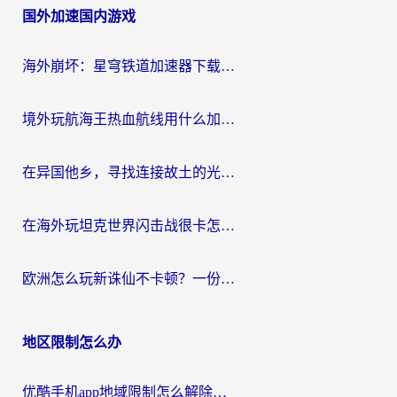
国外加速国内游戏
导
航
海外崩坏：星穹铁道加速器下载安装：一份给游子的终极网络指南
境外玩航海王热血航线用什么加速器？2026海外玩家实测最优方案（附欧洲问道堡垒前线加速技巧）
在异国他乡，寻找连接故土的光明大陆免费加速器
在海外玩坦克世界闪击战很卡怎么办？老玩家亲测有效的加速器选择指南
欧洲怎么玩新诛仙不卡顿？一份给海外游子的国服游戏畅玩指南
地区限制怎么办
优酷手机app地域限制怎么解除？海外党亲测有效的追剧方案