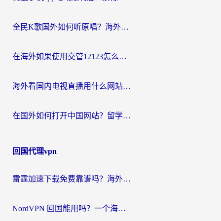
全民K歌国外如何听原唱？海外党亲测有效的回国加速器选择指南
在海外如果使用交管12123怎么处理？留学生亲测有效的回国加速方案
海外看国内电视直播用什么网站比较好？一篇解决你所有追剧难题的实用指南
在国外如何打开中国网站？留学生与海外华人的无缝访问指南
回国代理vpn
雷霆加速下载免费靠谱吗？海外党选回国加速器的避坑指南（附热门工具对比）
NordVPN 回国能用吗？一个海外用户必须面对的真实困境