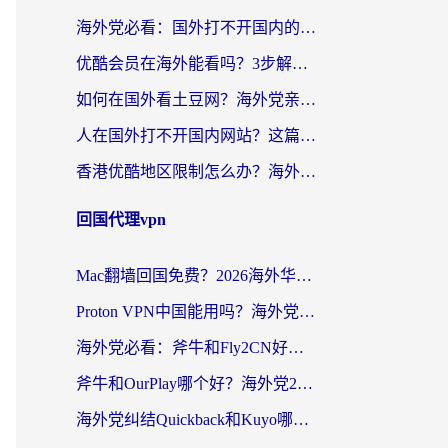
海外党必看：国外打不开国内的app怎么办？3步解决你的乡愁
优酷会员在海外能看吗？3步解决海外追剧难题，附实测好用加速器推荐
如何在国外看土豆网？海外党亲测有效的追剧加速器选择指南
人在国外打不开国内网站？这篇攻略帮你无缝解锁国内资源（附交管12123使用技巧）
香港优酷地区限制怎么办？海外党亲测有效的追剧解决方案
回国代理vpn
Mac翻墙回国免费？2026海外华人亲测：从CCTV5直播到国内APP，这样选加速器才靠谱
Proton VPN中国能用吗？海外党选回国加速器的避坑指南（附番茄加速器实测）
海外党必看：斧牛和Fly2CN好用吗？3招教你选对回国加速器（附免费试用攻略）
斧牛和OurPlay哪个好？海外党2026亲测：选对加速器，国内资源秒加载
海外党纠结Quickback和Kuyo哪个好？选对回国加速器才能无缝刷国内资源