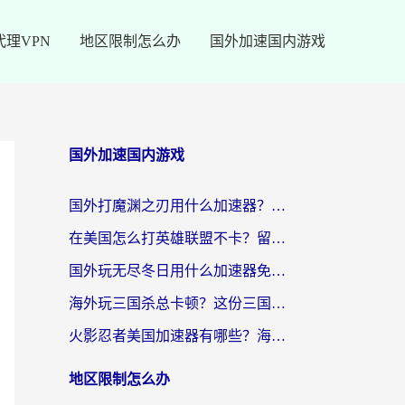
代理VPN
地区限制怎么办
国外加速国内游戏
国外加速国内游戏
国外打魔渊之刃用什么加速器？2026海外玩家国服游戏加速全攻略（附闪耀暖暖&复苏的魔女避坑指南）
在美国怎么打英雄联盟不卡？留学生亲测的国服游戏加速全攻略
国外玩无尽冬日用什么加速器免费？海外党国服游戏加速避坑指南
海外玩三国杀总卡顿？这份三国杀游戏加速器指南帮你告别延迟烦恼
火影忍者美国加速器有哪些？海外党亲测的国服游戏加速全攻略（含菲律宾玩三国之刃守望黎明技巧）
地区限制怎么办