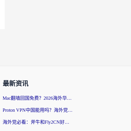
最新资讯
Mac翻墙回国免费？2026海外华人亲测：从CCTV5直播到国内APP，这样选加速器才靠谱
Proton VPN中国能用吗？海外党选回国加速器的避坑指南（附番茄加速器实测）
海外党必看：斧牛和Fly2CN好用吗？3招教你选对回国加速器（附免费试用攻略）