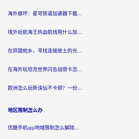
航
海外崩坏：星穹铁道加速器下载安装：一份给游子的终极网络指南
境外玩航海王热血航线用什么加速器？2026海外玩家实测最优方案（附欧洲问道堡垒前线加速技巧）
在异国他乡，寻找连接故土的光明大陆免费加速器
在海外玩坦克世界闪击战很卡怎么办？老玩家亲测有效的加速器选择指南
欧洲怎么玩新诛仙不卡顿？一份给海外游子的国服游戏畅玩指南
地区限制怎么办
优酷手机app地域限制怎么解除？海外党亲测有效的追剧方案