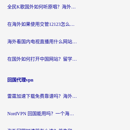
全民K歌国外如何听原唱？海外党亲测有效的回国加速器选择指南
在海外如果使用交管12123怎么处理？留学生亲测有效的回国加速方案
海外看国内电视直播用什么网站比较好？一篇解决你所有追剧难题的实用指南
在国外如何打开中国网站？留学生与海外华人的无缝访问指南
回国代理vpn
雷霆加速下载免费靠谱吗？海外党选回国加速器的避坑指南（附热门工具对比）
NordVPN 回国能用吗？一个海外用户必须面对的真实困境