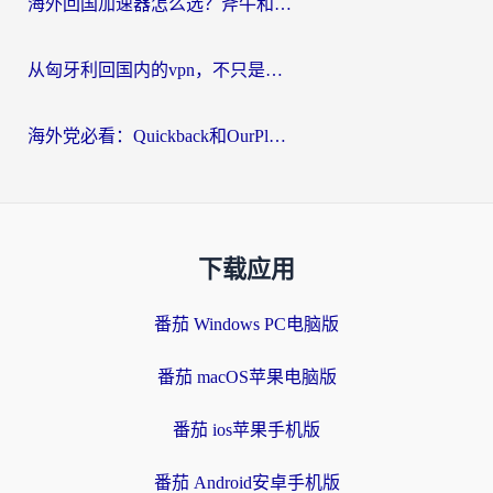
海外回国加速器怎么选？斧牛和海龟哪个好？一篇帮你避开坑的实用指南
从匈牙利回国内的vpn，不只是为了刷剧那么简单
海外党必看：Quickback和OurPlay好用吗？3分钟选对回国加速器，无缝刷剧玩游戏
下载应用
番茄 Windows PC电脑版
番茄 macOS苹果电脑版
番茄 ios苹果手机版
番茄 Android安卓手机版