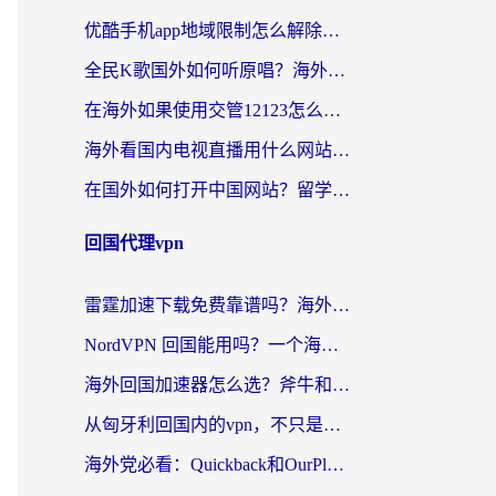
优酷手机app地域限制怎么解除？海外党亲测有效的追剧方案
全民K歌国外如何听原唱？海外党亲测有效的回国加速器选择指南
在海外如果使用交管12123怎么处理？留学生亲测有效的回国加速方案
海外看国内电视直播用什么网站比较好？一篇解决你所有追剧难题的实用指南
在国外如何打开中国网站？留学生与海外华人的无缝访问指南
回国代理vpn
雷霆加速下载免费靠谱吗？海外党选回国加速器的避坑指南（附热门工具对比）
NordVPN 回国能用吗？一个海外用户必须面对的真实困境
海外回国加速器怎么选？斧牛和海龟哪个好？一篇帮你避开坑的实用指南
从匈牙利回国内的vpn，不只是为了刷剧那么简单
海外党必看：Quickback和OurPlay好用吗？3分钟选对回国加速器，无缝刷剧玩游戏