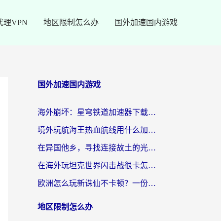
代理VPN
地区限制怎么办
国外加速国内游戏
国外加速国内游戏
海外崩坏：星穹铁道加速器下载安装：一份给游子的终极网络指南
境外玩航海王热血航线用什么加速器？2026海外玩家实测最优方案（附欧洲问道堡垒前线加速技巧）
在异国他乡，寻找连接故土的光明大陆免费加速器
在海外玩坦克世界闪击战很卡怎么办？老玩家亲测有效的加速器选择指南
欧洲怎么玩新诛仙不卡顿？一份给海外游子的国服游戏畅玩指南
地区限制怎么办