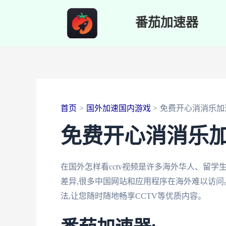
跳
番茄加速器
至
内
容
首页
国外加速国内游戏
免费开心消消乐加
免费开心消消乐
在国外怎样看cctv视频是许多海外华人、留
差异,很多中国网站和应用程序在海外难以访
法,让您随时随地畅享CCTV等优质内容。