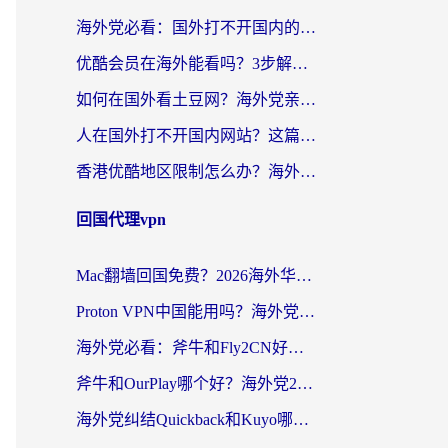
海外党必看：国外打不开国内的app怎么办？3步解决你的乡愁
优酷会员在海外能看吗？3步解决海外追剧难题，附实测好用加速器推荐
如何在国外看土豆网？海外党亲测有效的追剧加速器选择指南
人在国外打不开国内网站？这篇攻略帮你无缝解锁国内资源（附交管12123使用技巧）
香港优酷地区限制怎么办？海外党亲测有效的追剧解决方案
回国代理vpn
Mac翻墙回国免费？2026海外华人亲测：从CCTV5直播到国内APP，这样选加速器才靠谱
Proton VPN中国能用吗？海外党选回国加速器的避坑指南（附番茄加速器实测）
海外党必看：斧牛和Fly2CN好用吗？3招教你选对回国加速器（附免费试用攻略）
斧牛和OurPlay哪个好？海外党2026亲测：选对加速器，国内资源秒加载
海外党纠结Quickback和Kuyo哪个好？选对回国加速器才能无缝刷国内资源