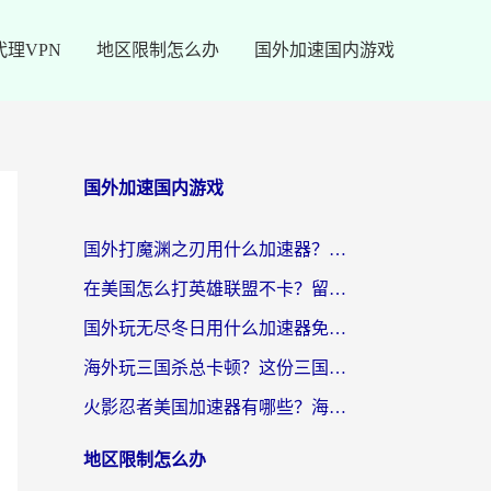
代理VPN
地区限制怎么办
国外加速国内游戏
国外加速国内游戏
国外打魔渊之刃用什么加速器？2026海外玩家国服游戏加速全攻略（附闪耀暖暖&复苏的魔女避坑指南）
在美国怎么打英雄联盟不卡？留学生亲测的国服游戏加速全攻略
国外玩无尽冬日用什么加速器免费？海外党国服游戏加速避坑指南
海外玩三国杀总卡顿？这份三国杀游戏加速器指南帮你告别延迟烦恼
火影忍者美国加速器有哪些？海外党亲测的国服游戏加速全攻略（含菲律宾玩三国之刃守望黎明技巧）
地区限制怎么办