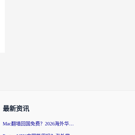
最新资讯
Mac翻墙回国免费？2026海外华人亲测：从CCTV5直播到国内APP，这样选加速器才靠谱