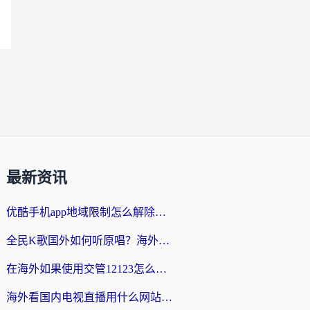
最新资讯
优酷手机app地域限制怎么解除？海外党亲测有效的追剧方案
全民K歌国外如何听原唱？海外党亲测有效的回国加速器选择指南
在海外如果使用交管12123怎么处理？留学生亲测有效的回国加速方案
海外看国内电视直播用什么网站比较好？一篇解决你所有追剧难题的实用指南