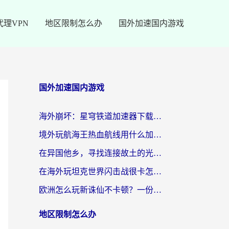
代理VPN
地区限制怎么办
国外加速国内游戏
国外加速国内游戏
海外崩坏：星穹铁道加速器下载安装：一份给游子的终极网络指南
境外玩航海王热血航线用什么加速器？2026海外玩家实测最优方案（附欧洲问道堡垒前线加速技巧）
在异国他乡，寻找连接故土的光明大陆免费加速器
在海外玩坦克世界闪击战很卡怎么办？老玩家亲测有效的加速器选择指南
欧洲怎么玩新诛仙不卡顿？一份给海外游子的国服游戏畅玩指南
地区限制怎么办