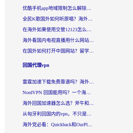
优酷手机app地域限制怎么解除？海外党亲测有效的追剧方案
全民K歌国外如何听原唱？海外党亲测有效的回国加速器选择指南
在海外如果使用交管12123怎么处理？留学生亲测有效的回国加速方案
海外看国内电视直播用什么网站比较好？一篇解决你所有追剧难题的实用指南
在国外如何打开中国网站？留学生与海外华人的无缝访问指南
回国代理vpn
雷霆加速下载免费靠谱吗？海外党选回国加速器的避坑指南（附热门工具对比）
NordVPN 回国能用吗？一个海外用户必须面对的真实困境
海外回国加速器怎么选？斧牛和海龟哪个好？一篇帮你避开坑的实用指南
从匈牙利回国内的vpn，不只是为了刷剧那么简单
海外党必看：Quickback和OurPlay好用吗？3分钟选对回国加速器，无缝刷剧玩游戏