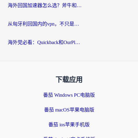
海外回国加速器怎么选？斧牛和海龟哪个好？一篇帮你避开坑的实用指南
从匈牙利回国内的vpn，不只是为了刷剧那么简单
海外党必看：Quickback和OurPlay好用吗？3分钟选对回国加速器，无缝刷剧玩游戏
下载应用
番茄 Windows PC电脑版
番茄 macOS苹果电脑版
番茄 ios苹果手机版