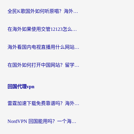
全民K歌国外如何听原唱？海外党亲测有效的回国加速器选择指南
在海外如果使用交管12123怎么处理？留学生亲测有效的回国加速方案
海外看国内电视直播用什么网站比较好？一篇解决你所有追剧难题的实用指南
在国外如何打开中国网站？留学生与海外华人的无缝访问指南
回国代理vpn
雷霆加速下载免费靠谱吗？海外党选回国加速器的避坑指南（附热门工具对比）
NordVPN 回国能用吗？一个海外用户必须面对的真实困境