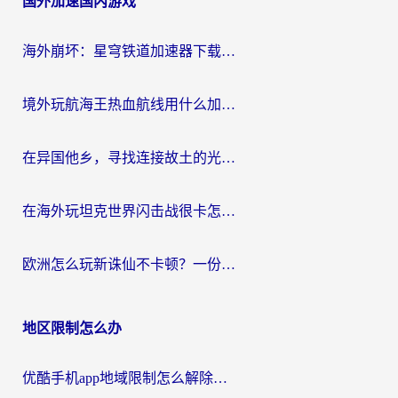
国外加速国内游戏
导
航
海外崩坏：星穹铁道加速器下载安装：一份给游子的终极网络指南
境外玩航海王热血航线用什么加速器？2026海外玩家实测最优方案（附欧洲问道堡垒前线加速技巧）
在异国他乡，寻找连接故土的光明大陆免费加速器
在海外玩坦克世界闪击战很卡怎么办？老玩家亲测有效的加速器选择指南
欧洲怎么玩新诛仙不卡顿？一份给海外游子的国服游戏畅玩指南
地区限制怎么办
优酷手机app地域限制怎么解除？海外党亲测有效的追剧方案