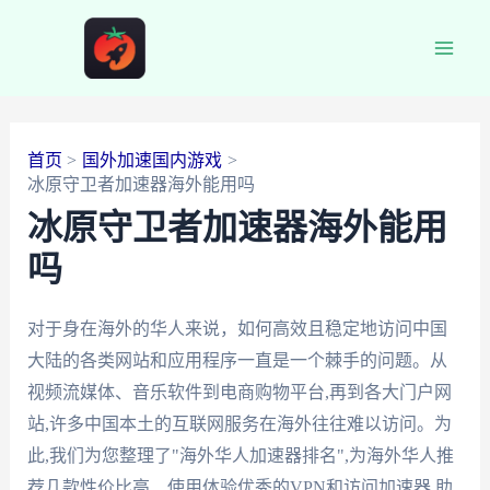
跳
至
Main
内
容
Men
首页
国外加速国内游戏
冰原守卫者加速器海外能用吗
冰原守卫者加速器海外能用
吗
对于身在海外的华人来说，如何高效且稳定地访问中国
大陆的各类网站和应用程序一直是一个棘手的问题。从
视频流媒体、音乐软件到电商购物平台,再到各大门户网
站,许多中国本土的互联网服务在海外往往难以访问。为
此,我们为您整理了"海外华人加速器排名",为海外华人推
荐几款性价比高、使用体验优秀的VPN和访问加速器,助