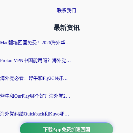
联系我们
最新资讯
Mac翻墙回国免费？2026海外华人亲测：从CCTV5直播到国内APP，这样选加速器才靠谱
Proton VPN中国能用吗？海外党选回国加速器的避坑指南（附番茄加速器实测）
海外党必看：斧牛和Fly2CN好用吗？3招教你选对回国加速器（附免费试用攻略）
斧牛和OurPlay哪个好？海外党2026亲测：选对加速器，国内资源秒加载
海外党纠结Quickback和Kuyo哪个好？选对回国加速器才能无缝刷国内资源
下载App免费加速回国