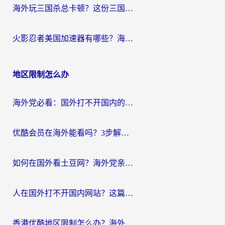
海外玩三国杀总卡顿？这份三国杀游戏加速器指南帮你告别延迟烦恼
火影忍者美国加速器有哪些？海外党亲测的国服游戏加速全攻略（含菲律宾玩三国之刃守望黎明技巧）
地区限制怎么办
海外党必看：国外打不开国内的app怎么办？3步解决你的乡愁
优酷会员在海外能看吗？3步解决海外追剧难题，附实测好用加速器推荐
如何在国外看土豆网？海外党亲测有效的追剧加速器选择指南
人在国外打不开国内网站？这篇攻略帮你无缝解锁国内资源（附交管12123使用技巧）
香港优酷地区限制怎么办？海外党亲测有效的追剧解决方案