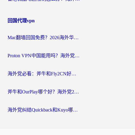
回国代理vpn
Mac翻墙回国免费？2026海外华人亲测：从CCTV5直播到国内APP，这样选加速器才靠谱
Proton VPN中国能用吗？海外党选回国加速器的避坑指南（附番茄加速器实测）
海外党必看：斧牛和Fly2CN好用吗？3招教你选对回国加速器（附免费试用攻略）
斧牛和OurPlay哪个好？海外党2026亲测：选对加速器，国内资源秒加载
海外党纠结Quickback和Kuyo哪个好？选对回国加速器才能无缝刷国内资源