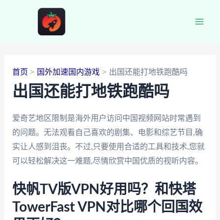
跳
至
Main
内
容
Men
首页
国外加速国内游戏
出国还能打地铁跑酷吗
出国还能打地铁跑酷吗
爱奇艺地区限制是海外用户访问中国视频网站时常遇到
的问题。无法观看自己喜欢的剧集、电影和综艺节目,确
实让人感到沮丧。不过,只要使用合适的工具和技术,您就
可以轻松解决这一难题,尽情欣赏中国优质的视听内容。
快帆TV版VPN好用吗？和快塔
TowerFast VPN对比哪个回国效