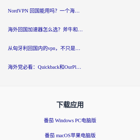
NordVPN 回国能用吗？一个海外用户必须面对的真实困境
海外回国加速器怎么选？斧牛和海龟哪个好？一篇帮你避开坑的实用指南
从匈牙利回国内的vpn，不只是为了刷剧那么简单
海外党必看：Quickback和OurPlay好用吗？3分钟选对回国加速器，无缝刷剧玩游戏
下载应用
番茄 Windows PC电脑版
番茄 macOS苹果电脑版