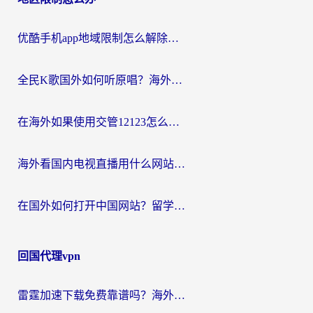
优酷手机app地域限制怎么解除？海外党亲测有效的追剧方案
全民K歌国外如何听原唱？海外党亲测有效的回国加速器选择指南
在海外如果使用交管12123怎么处理？留学生亲测有效的回国加速方案
海外看国内电视直播用什么网站比较好？一篇解决你所有追剧难题的实用指南
在国外如何打开中国网站？留学生与海外华人的无缝访问指南
回国代理vpn
雷霆加速下载免费靠谱吗？海外党选回国加速器的避坑指南（附热门工具对比）