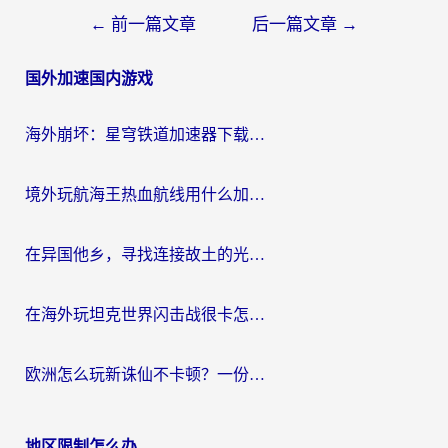
文
←
前一篇文章
后一篇文章
→
章
国外加速国内游戏
导
航
海外崩坏：星穹铁道加速器下载安装：一份给游子的终极网络指南
境外玩航海王热血航线用什么加速器？2026海外玩家实测最优方案（附欧洲问道堡垒前线加速技巧）
在异国他乡，寻找连接故土的光明大陆免费加速器
在海外玩坦克世界闪击战很卡怎么办？老玩家亲测有效的加速器选择指南
欧洲怎么玩新诛仙不卡顿？一份给海外游子的国服游戏畅玩指南
地区限制怎么办