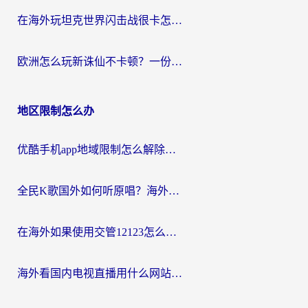
在海外玩坦克世界闪击战很卡怎么办？老玩家亲测有效的加速器选择指南
欧洲怎么玩新诛仙不卡顿？一份给海外游子的国服游戏畅玩指南
地区限制怎么办
优酷手机app地域限制怎么解除？海外党亲测有效的追剧方案
全民K歌国外如何听原唱？海外党亲测有效的回国加速器选择指南
在海外如果使用交管12123怎么处理？留学生亲测有效的回国加速方案
海外看国内电视直播用什么网站比较好？一篇解决你所有追剧难题的实用指南