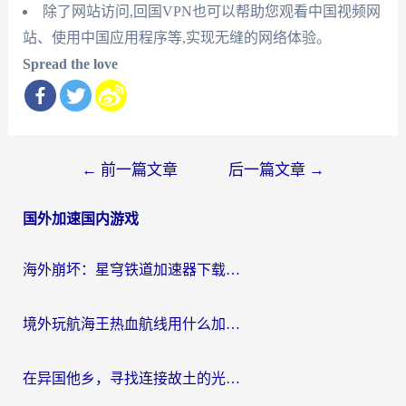
除了网站访问,回国VPN也可以帮助您观看中国视频网
站、使用中国应用程序等,实现无缝的网络体验。
Spread the love
文
←
前一篇文章
后一篇文章
→
章
国外加速国内游戏
导
航
海外崩坏：星穹铁道加速器下载安装：一份给游子的终极网络指南
境外玩航海王热血航线用什么加速器？2026海外玩家实测最优方案（附欧洲问道堡垒前线加速技巧）
在异国他乡，寻找连接故土的光明大陆免费加速器