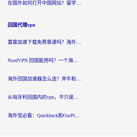
在国外如何打开中国网站？留学生与海外华人的无缝访问指南
回国代理vpn
雷霆加速下载免费靠谱吗？海外党选回国加速器的避坑指南（附热门工具对比）
NordVPN 回国能用吗？一个海外用户必须面对的真实困境
海外回国加速器怎么选？斧牛和海龟哪个好？一篇帮你避开坑的实用指南
从匈牙利回国内的vpn，不只是为了刷剧那么简单
海外党必看：Quickback和OurPlay好用吗？3分钟选对回国加速器，无缝刷剧玩游戏