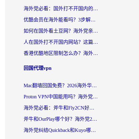
海外党必看：国外打不开国内的app怎么办？3步解决你的乡愁
优酷会员在海外能看吗？3步解决海外追剧难题，附实测好用加速器推荐
如何在国外看土豆网？海外党亲测有效的追剧加速器选择指南
人在国外打不开国内网站？这篇攻略帮你无缝解锁国内资源（附交管12123使用技巧）
香港优酷地区限制怎么办？海外党亲测有效的追剧解决方案
回国代理vpn
Mac翻墙回国免费？2026海外华人亲测：从CCTV5直播到国内APP，这样选加速器才靠谱
Proton VPN中国能用吗？海外党选回国加速器的避坑指南（附番茄加速器实测）
海外党必看：斧牛和Fly2CN好用吗？3招教你选对回国加速器（附免费试用攻略）
斧牛和OurPlay哪个好？海外党2026亲测：选对加速器，国内资源秒加载
海外党纠结Quickback和Kuyo哪个好？选对回国加速器才能无缝刷国内资源