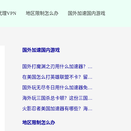
代理VPN
地区限制怎么办
国外加速国内游戏
国外加速国内游戏
国外打魔渊之刃用什么加速器？2026海外玩家国服游戏加速全攻略（附闪耀暖暖&复苏的魔女避坑指南）
在美国怎么打英雄联盟不卡？留学生亲测的国服游戏加速全攻略
国外玩无尽冬日用什么加速器免费？海外党国服游戏加速避坑指南
海外玩三国杀总卡顿？这份三国杀游戏加速器指南帮你告别延迟烦恼
火影忍者美国加速器有哪些？海外党亲测的国服游戏加速全攻略（含菲律宾玩三国之刃守望黎明技巧）
地区限制怎么办