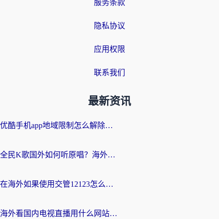
服务条款
隐私协议
应用权限
联系我们
最新资讯
优酷手机app地域限制怎么解除？海外党亲测有效的追剧方案
全民K歌国外如何听原唱？海外党亲测有效的回国加速器选择指南
在海外如果使用交管12123怎么处理？留学生亲测有效的回国加速方案
海外看国内电视直播用什么网站比较好？一篇解决你所有追剧难题的实用指南