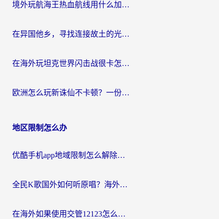
境外玩航海王热血航线用什么加速器？2026海外玩家实测最优方案（附欧洲问道堡垒前线加速技巧）
在异国他乡，寻找连接故土的光明大陆免费加速器
在海外玩坦克世界闪击战很卡怎么办？老玩家亲测有效的加速器选择指南
欧洲怎么玩新诛仙不卡顿？一份给海外游子的国服游戏畅玩指南
地区限制怎么办
优酷手机app地域限制怎么解除？海外党亲测有效的追剧方案
全民K歌国外如何听原唱？海外党亲测有效的回国加速器选择指南
在海外如果使用交管12123怎么处理？留学生亲测有效的回国加速方案