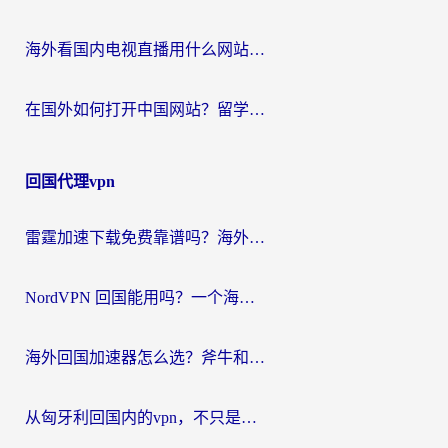
海外看国内电视直播用什么网站比较好？一篇解决你所有追剧难题的实用指南
在国外如何打开中国网站？留学生与海外华人的无缝访问指南
回国代理vpn
雷霆加速下载免费靠谱吗？海外党选回国加速器的避坑指南（附热门工具对比）
NordVPN 回国能用吗？一个海外用户必须面对的真实困境
海外回国加速器怎么选？斧牛和海龟哪个好？一篇帮你避开坑的实用指南
从匈牙利回国内的vpn，不只是为了刷剧那么简单