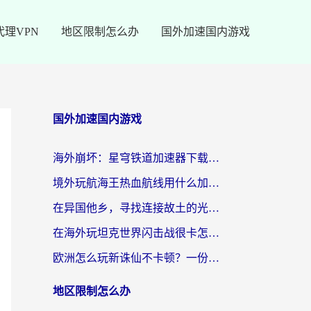
代理VPN
地区限制怎么办
国外加速国内游戏
国外加速国内游戏
海外崩坏：星穹铁道加速器下载安装：一份给游子的终极网络指南
境外玩航海王热血航线用什么加速器？2026海外玩家实测最优方案（附欧洲问道堡垒前线加速技巧）
在异国他乡，寻找连接故土的光明大陆免费加速器
在海外玩坦克世界闪击战很卡怎么办？老玩家亲测有效的加速器选择指南
欧洲怎么玩新诛仙不卡顿？一份给海外游子的国服游戏畅玩指南
地区限制怎么办