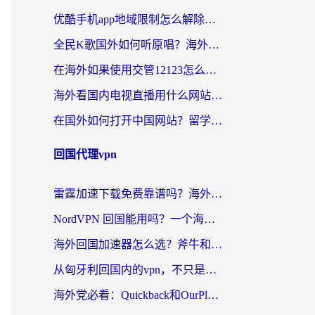
优酷手机app地域限制怎么解除？海外党亲测有效的追剧方案
全民K歌国外如何听原唱？海外党亲测有效的回国加速器选择指南
在海外如果使用交管12123怎么处理？留学生亲测有效的回国加速方案
海外看国内电视直播用什么网站比较好？一篇解决你所有追剧难题的实用指南
在国外如何打开中国网站？留学生与海外华人的无缝访问指南
回国代理vpn
雷霆加速下载免费靠谱吗？海外党选回国加速器的避坑指南（附热门工具对比）
NordVPN 回国能用吗？一个海外用户必须面对的真实困境
海外回国加速器怎么选？斧牛和海龟哪个好？一篇帮你避开坑的实用指南
从匈牙利回国内的vpn，不只是为了刷剧那么简单
海外党必看：Quickback和OurPlay好用吗？3分钟选对回国加速器，无缝刷剧玩游戏