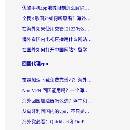
优酷手机app地域限制怎么解除？海外党亲测有效的追剧方案
全民K歌国外如何听原唱？海外党亲测有效的回国加速器选择指南
在海外如果使用交管12123怎么处理？留学生亲测有效的回国加速方案
海外看国内电视直播用什么网站比较好？一篇解决你所有追剧难题的实用指南
在国外如何打开中国网站？留学生与海外华人的无缝访问指南
回国代理vpn
雷霆加速下载免费靠谱吗？海外党选回国加速器的避坑指南（附热门工具对比）
NordVPN 回国能用吗？一个海外用户必须面对的真实困境
海外回国加速器怎么选？斧牛和海龟哪个好？一篇帮你避开坑的实用指南
从匈牙利回国内的vpn，不只是为了刷剧那么简单
海外党必看：Quickback和OurPlay好用吗？3分钟选对回国加速器，无缝刷剧玩游戏