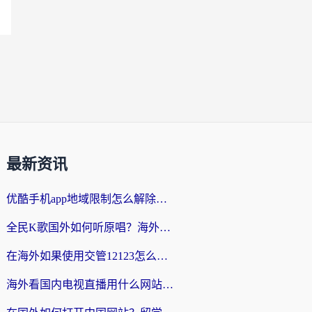
最新资讯
优酷手机app地域限制怎么解除？海外党亲测有效的追剧方案
全民K歌国外如何听原唱？海外党亲测有效的回国加速器选择指南
在海外如果使用交管12123怎么处理？留学生亲测有效的回国加速方案
海外看国内电视直播用什么网站比较好？一篇解决你所有追剧难题的实用指南