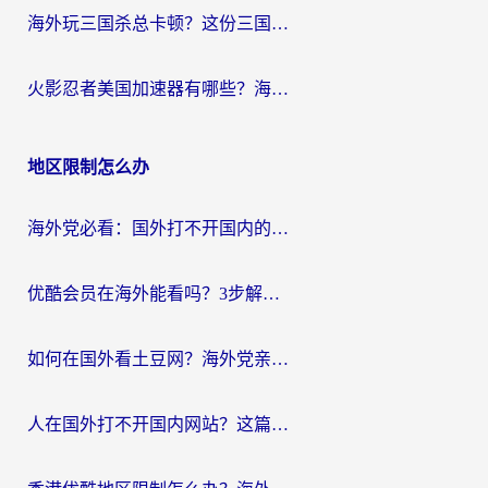
海外玩三国杀总卡顿？这份三国杀游戏加速器指南帮你告别延迟烦恼
火影忍者美国加速器有哪些？海外党亲测的国服游戏加速全攻略（含菲律宾玩三国之刃守望黎明技巧）
地区限制怎么办
海外党必看：国外打不开国内的app怎么办？3步解决你的乡愁
优酷会员在海外能看吗？3步解决海外追剧难题，附实测好用加速器推荐
如何在国外看土豆网？海外党亲测有效的追剧加速器选择指南
人在国外打不开国内网站？这篇攻略帮你无缝解锁国内资源（附交管12123使用技巧）