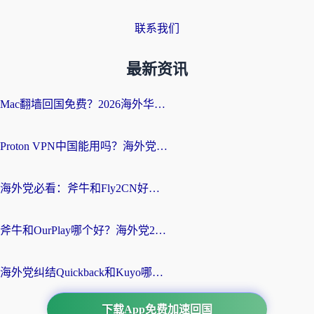
联系我们
最新资讯
Mac翻墙回国免费？2026海外华人亲测：从CCTV5直播到国内APP，这样选加速器才靠谱
Proton VPN中国能用吗？海外党选回国加速器的避坑指南（附番茄加速器实测）
海外党必看：斧牛和Fly2CN好用吗？3招教你选对回国加速器（附免费试用攻略）
斧牛和OurPlay哪个好？海外党2026亲测：选对加速器，国内资源秒加载
海外党纠结Quickback和Kuyo哪个好？选对回国加速器才能无缝刷国内资源
下载App免费加速回国