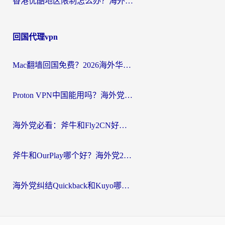
香港优酷地区限制怎么办？海外党亲测有效的追剧解决方案
回国代理vpn
Mac翻墙回国免费？2026海外华人亲测：从CCTV5直播到国内APP，这样选加速器才靠谱
Proton VPN中国能用吗？海外党选回国加速器的避坑指南（附番茄加速器实测）
海外党必看：斧牛和Fly2CN好用吗？3招教你选对回国加速器（附免费试用攻略）
斧牛和OurPlay哪个好？海外党2026亲测：选对加速器，国内资源秒加载
海外党纠结Quickback和Kuyo哪个好？选对回国加速器才能无缝刷国内资源