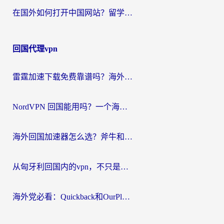
在国外如何打开中国网站？留学生与海外华人的无缝访问指南
回国代理vpn
雷霆加速下载免费靠谱吗？海外党选回国加速器的避坑指南（附热门工具对比）
NordVPN 回国能用吗？一个海外用户必须面对的真实困境
海外回国加速器怎么选？斧牛和海龟哪个好？一篇帮你避开坑的实用指南
从匈牙利回国内的vpn，不只是为了刷剧那么简单
海外党必看：Quickback和OurPlay好用吗？3分钟选对回国加速器，无缝刷剧玩游戏