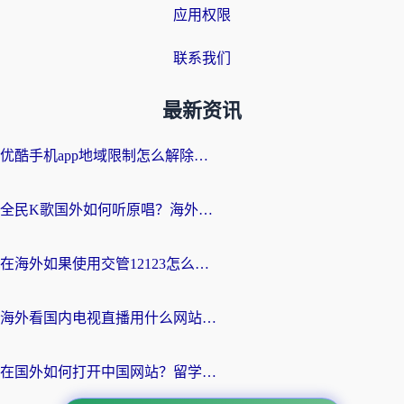
应用权限
联系我们
最新资讯
优酷手机app地域限制怎么解除？海外党亲测有效的追剧方案
全民K歌国外如何听原唱？海外党亲测有效的回国加速器选择指南
在海外如果使用交管12123怎么处理？留学生亲测有效的回国加速方案
海外看国内电视直播用什么网站比较好？一篇解决你所有追剧难题的实用指南
在国外如何打开中国网站？留学生与海外华人的无缝访问指南