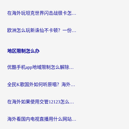
在海外玩坦克世界闪击战很卡怎么办？老玩家亲测有效的加速器选择指南
欧洲怎么玩新诛仙不卡顿？一份给海外游子的国服游戏畅玩指南
地区限制怎么办
优酷手机app地域限制怎么解除？海外党亲测有效的追剧方案
全民K歌国外如何听原唱？海外党亲测有效的回国加速器选择指南
在海外如果使用交管12123怎么处理？留学生亲测有效的回国加速方案
海外看国内电视直播用什么网站比较好？一篇解决你所有追剧难题的实用指南