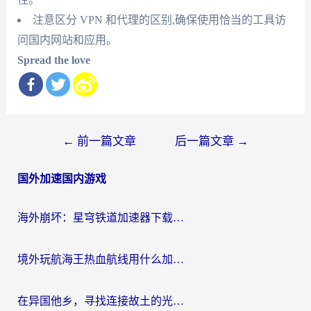
注意区分 VPN 和代理的区别,确保使用恰当的工具访
问国内网站和应用。
Spread the love
文
←
前一篇文章
后一篇文章
→
章
国外加速国内游戏
导
航
海外崩坏：星穹铁道加速器下载安装：一份给游子的终极网络指南
境外玩航海王热血航线用什么加速器？2026海外玩家实测最优方案（附欧洲问道堡垒前线加速技巧）
在异国他乡，寻找连接故土的光明大陆免费加速器