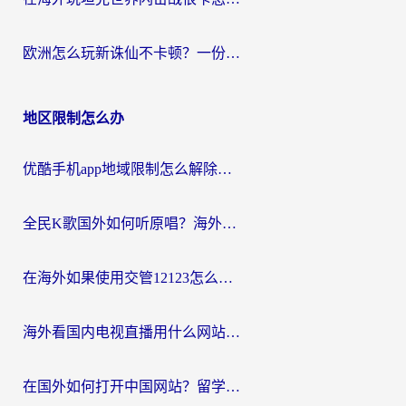
欧洲怎么玩新诛仙不卡顿？一份给海外游子的国服游戏畅玩指南
地区限制怎么办
优酷手机app地域限制怎么解除？海外党亲测有效的追剧方案
全民K歌国外如何听原唱？海外党亲测有效的回国加速器选择指南
在海外如果使用交管12123怎么处理？留学生亲测有效的回国加速方案
海外看国内电视直播用什么网站比较好？一篇解决你所有追剧难题的实用指南
在国外如何打开中国网站？留学生与海外华人的无缝访问指南