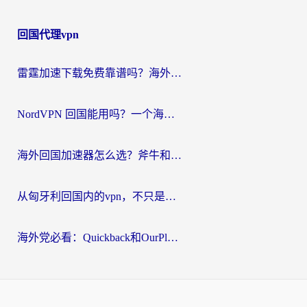
回国代理vpn
雷霆加速下载免费靠谱吗？海外党选回国加速器的避坑指南（附热门工具对比）
NordVPN 回国能用吗？一个海外用户必须面对的真实困境
海外回国加速器怎么选？斧牛和海龟哪个好？一篇帮你避开坑的实用指南
从匈牙利回国内的vpn，不只是为了刷剧那么简单
海外党必看：Quickback和OurPlay好用吗？3分钟选对回国加速器，无缝刷剧玩游戏