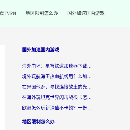
代理VPN
地区限制怎么办
国外加速国内游戏
国外加速国内游戏
海外崩坏：星穹铁道加速器下载安装：一份给游子的终极网络指南
境外玩航海王热血航线用什么加速器？2026海外玩家实测最优方案（附欧洲问道堡垒前线加速技巧）
在异国他乡，寻找连接故土的光明大陆免费加速器
在海外玩坦克世界闪击战很卡怎么办？老玩家亲测有效的加速器选择指南
欧洲怎么玩新诛仙不卡顿？一份给海外游子的国服游戏畅玩指南
地区限制怎么办