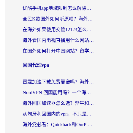
优酷手机app地域限制怎么解除？海外党亲测有效的追剧方案
全民K歌国外如何听原唱？海外党亲测有效的回国加速器选择指南
在海外如果使用交管12123怎么处理？留学生亲测有效的回国加速方案
海外看国内电视直播用什么网站比较好？一篇解决你所有追剧难题的实用指南
在国外如何打开中国网站？留学生与海外华人的无缝访问指南
回国代理vpn
雷霆加速下载免费靠谱吗？海外党选回国加速器的避坑指南（附热门工具对比）
NordVPN 回国能用吗？一个海外用户必须面对的真实困境
海外回国加速器怎么选？斧牛和海龟哪个好？一篇帮你避开坑的实用指南
从匈牙利回国内的vpn，不只是为了刷剧那么简单
海外党必看：Quickback和OurPlay好用吗？3分钟选对回国加速器，无缝刷剧玩游戏