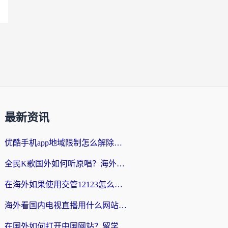
最新资讯
优酷手机app地域限制怎么解除？海外党亲测有效的追剧方案
全民K歌国外如何听原唱？海外党亲测有效的回国加速器选择指南
在海外如果使用交管12123怎么处理？留学生亲测有效的回国加速方案
海外看国内电视直播用什么网站比较好？一篇解决你所有追剧难题的实用指南
在国外如何打开中国网站？留学生与海外华人的无缝访问指南