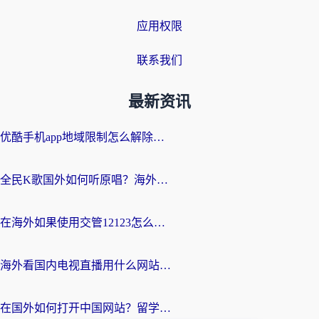
应用权限
联系我们
最新资讯
优酷手机app地域限制怎么解除？海外党亲测有效的追剧方案
全民K歌国外如何听原唱？海外党亲测有效的回国加速器选择指南
在海外如果使用交管12123怎么处理？留学生亲测有效的回国加速方案
海外看国内电视直播用什么网站比较好？一篇解决你所有追剧难题的实用指南
在国外如何打开中国网站？留学生与海外华人的无缝访问指南