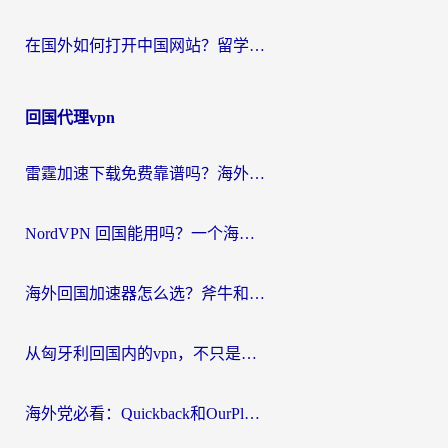
在国外如何打开中国网站？留学生与海外华人的无缝访问指南
回国代理vpn
雷霆加速下载免费靠谱吗？海外党选回国加速器的避坑指南（附热门工具对比）
NordVPN 回国能用吗？一个海外用户必须面对的真实困境
海外回国加速器怎么选？斧牛和海龟哪个好？一篇帮你避开坑的实用指南
从匈牙利回国内的vpn，不只是为了刷剧那么简单
海外党必看：Quickback和OurPlay好用吗？3分钟选对回国加速器，无缝刷剧玩游戏