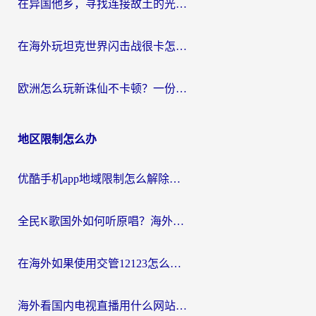
在异国他乡，寻找连接故土的光明大陆免费加速器
在海外玩坦克世界闪击战很卡怎么办？老玩家亲测有效的加速器选择指南
欧洲怎么玩新诛仙不卡顿？一份给海外游子的国服游戏畅玩指南
地区限制怎么办
优酷手机app地域限制怎么解除？海外党亲测有效的追剧方案
全民K歌国外如何听原唱？海外党亲测有效的回国加速器选择指南
在海外如果使用交管12123怎么处理？留学生亲测有效的回国加速方案
海外看国内电视直播用什么网站比较好？一篇解决你所有追剧难题的实用指南