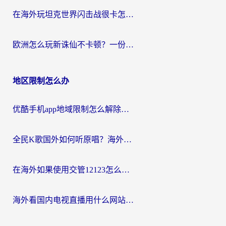
在海外玩坦克世界闪击战很卡怎么办？老玩家亲测有效的加速器选择指南
欧洲怎么玩新诛仙不卡顿？一份给海外游子的国服游戏畅玩指南
地区限制怎么办
优酷手机app地域限制怎么解除？海外党亲测有效的追剧方案
全民K歌国外如何听原唱？海外党亲测有效的回国加速器选择指南
在海外如果使用交管12123怎么处理？留学生亲测有效的回国加速方案
海外看国内电视直播用什么网站比较好？一篇解决你所有追剧难题的实用指南