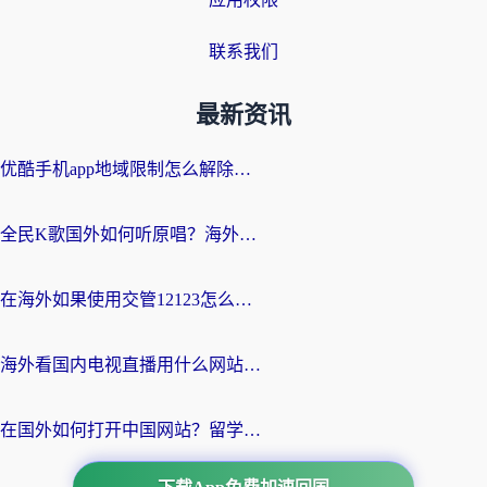
联系我们
最新资讯
优酷手机app地域限制怎么解除？海外党亲测有效的追剧方案
全民K歌国外如何听原唱？海外党亲测有效的回国加速器选择指南
在海外如果使用交管12123怎么处理？留学生亲测有效的回国加速方案
海外看国内电视直播用什么网站比较好？一篇解决你所有追剧难题的实用指南
在国外如何打开中国网站？留学生与海外华人的无缝访问指南