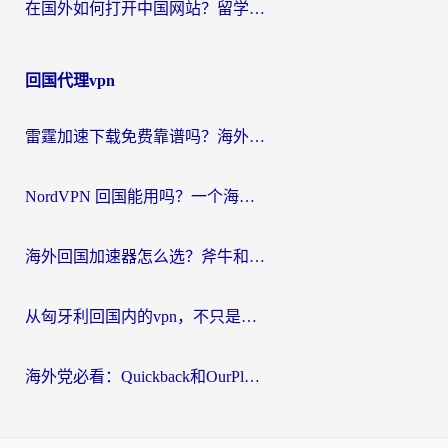
在国外如何打开中国网站？留学生与海外华人的无缝访问指南
回国代理vpn
雷霆加速下载免费靠谱吗？海外党选回国加速器的避坑指南（附热门工具对比）
NordVPN 回国能用吗？一个海外用户必须面对的真实困境
海外回国加速器怎么选？斧牛和海龟哪个好？一篇帮你避开坑的实用指南
从匈牙利回国内的vpn，不只是为了刷剧那么简单
海外党必看：Quickback和OurPlay好用吗？3分钟选对回国加速器，无缝刷剧玩游戏