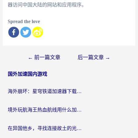
器访问中国大陆的网站和应用程序。
Spread the love
文
←
前一篇文章
后一篇文章
→
章
国外加速国内游戏
导
航
海外崩坏：星穹铁道加速器下载安装：一份给游子的终极网络指南
境外玩航海王热血航线用什么加速器？2026海外玩家实测最优方案（附欧洲问道堡垒前线加速技巧）
在异国他乡，寻找连接故土的光明大陆免费加速器