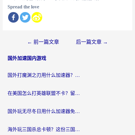
Spread the love
文
←
前一篇文章
后一篇文章
→
章
国外加速国内游戏
导
航
国外打魔渊之刃用什么加速器？2026海外玩家国服游戏加速全攻略（附闪耀暖暖&复苏的魔女避坑指南）
在美国怎么打英雄联盟不卡？留学生亲测的国服游戏加速全攻略
国外玩无尽冬日用什么加速器免费？海外党国服游戏加速避坑指南
海外玩三国杀总卡顿？这份三国杀游戏加速器指南帮你告别延迟烦恼