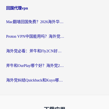
回国代理vpn
Mac翻墙回国免费？2026海外华人亲测：从CCTV5直播到国内APP，这样选加速器才靠谱
Proton VPN中国能用吗？海外党选回国加速器的避坑指南（附番茄加速器实测）
海外党必看：斧牛和Fly2CN好用吗？3招教你选对回国加速器（附免费试用攻略）
斧牛和OurPlay哪个好？海外党2026亲测：选对加速器，国内资源秒加载
海外党纠结Quickback和Kuyo哪个好？选对回国加速器才能无缝刷国内资源