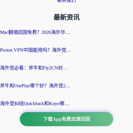
联系我们
最新资讯
Mac翻墙回国免费？2026海外华人亲测：从CCTV5直播到国内APP，这样选加速器才靠谱
Proton VPN中国能用吗？海外党选回国加速器的避坑指南（附番茄加速器实测）
海外党必看：斧牛和Fly2CN好用吗？3招教你选对回国加速器（附免费试用攻略）
斧牛和OurPlay哪个好？海外党2026亲测：选对加速器，国内资源秒加载
海外党纠结Quickback和Kuyo哪个好？选对回国加速器才能无缝刷国内资源
下载App免费加速回国