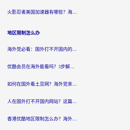
火影忍者美国加速器有哪些？海外党亲测的国服游戏加速全攻略（含菲律宾玩三国之刃守望黎明技巧）
地区限制怎么办
海外党必看：国外打不开国内的app怎么办？3步解决你的乡愁
优酷会员在海外能看吗？3步解决海外追剧难题，附实测好用加速器推荐
如何在国外看土豆网？海外党亲测有效的追剧加速器选择指南
人在国外打不开国内网站？这篇攻略帮你无缝解锁国内资源（附交管12123使用技巧）
香港优酷地区限制怎么办？海外党亲测有效的追剧解决方案