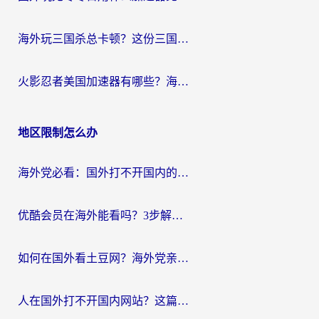
海外玩三国杀总卡顿？这份三国杀游戏加速器指南帮你告别延迟烦恼
火影忍者美国加速器有哪些？海外党亲测的国服游戏加速全攻略（含菲律宾玩三国之刃守望黎明技巧）
地区限制怎么办
海外党必看：国外打不开国内的app怎么办？3步解决你的乡愁
优酷会员在海外能看吗？3步解决海外追剧难题，附实测好用加速器推荐
如何在国外看土豆网？海外党亲测有效的追剧加速器选择指南
人在国外打不开国内网站？这篇攻略帮你无缝解锁国内资源（附交管12123使用技巧）