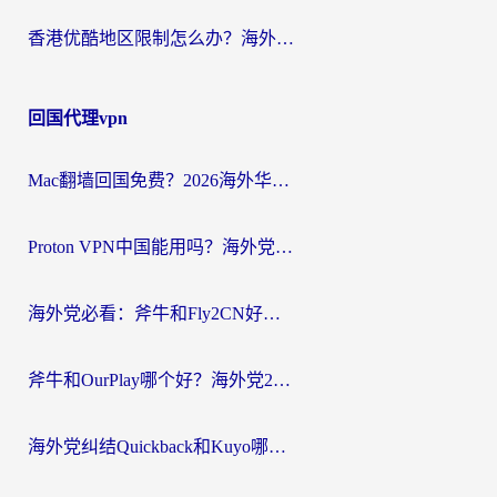
香港优酷地区限制怎么办？海外党亲测有效的追剧解决方案
回国代理vpn
Mac翻墙回国免费？2026海外华人亲测：从CCTV5直播到国内APP，这样选加速器才靠谱
Proton VPN中国能用吗？海外党选回国加速器的避坑指南（附番茄加速器实测）
海外党必看：斧牛和Fly2CN好用吗？3招教你选对回国加速器（附免费试用攻略）
斧牛和OurPlay哪个好？海外党2026亲测：选对加速器，国内资源秒加载
海外党纠结Quickback和Kuyo哪个好？选对回国加速器才能无缝刷国内资源