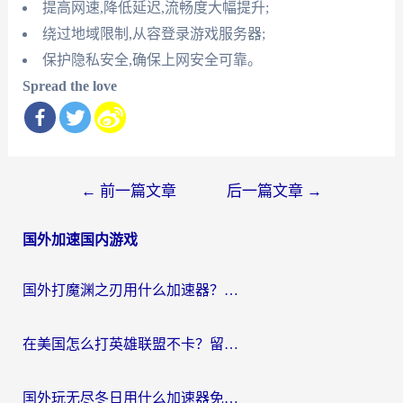
提高网速,降低延迟,流畅度大幅提升;
绕过地域限制,从容登录游戏服务器;
保护隐私安全,确保上网安全可靠。
Spread the love
文
←
前一篇文章
后一篇文章
→
章
国外加速国内游戏
导
航
国外打魔渊之刃用什么加速器？2026海外玩家国服游戏加速全攻略（附闪耀暖暖&复苏的魔女避坑指南）
在美国怎么打英雄联盟不卡？留学生亲测的国服游戏加速全攻略
国外玩无尽冬日用什么加速器免费？海外党国服游戏加速避坑指南