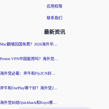
应用权限
联系我们
最新资讯
Mac翻墙回国免费？2026海外华人亲测：从CCTV5直播到国内APP，这样选加速器才靠谱
Proton VPN中国能用吗？海外党选回国加速器的避坑指南（附番茄加速器实测）
海外党必看：斧牛和Fly2CN好用吗？3招教你选对回国加速器（附免费试用攻略）
斧牛和OurPlay哪个好？海外党2026亲测：选对加速器，国内资源秒加载
海外党纠结Quickback和Kuyo哪个好？选对回国加速器才能无缝刷国内资源