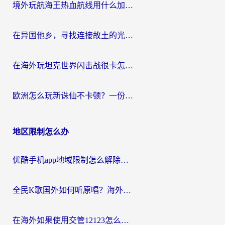
境外玩航海王热血航线用什么加速器？2026海外玩家实测最优方案（附欧洲问道堡垒前线加速技巧）
在异国他乡，寻找连接故土的光明大陆免费加速器
在海外玩坦克世界闪击战很卡怎么办？老玩家亲测有效的加速器选择指南
欧洲怎么玩新诛仙不卡顿？一份给海外游子的国服游戏畅玩指南
地区限制怎么办
优酷手机app地域限制怎么解除？海外党亲测有效的追剧方案
全民K歌国外如何听原唱？海外党亲测有效的回国加速器选择指南
在海外如果使用交管12123怎么处理？留学生亲测有效的回国加速方案