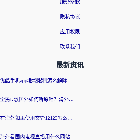
服务条款
隐私协议
应用权限
联系我们
最新资讯
优酷手机app地域限制怎么解除？海外党亲测有效的追剧方案
全民K歌国外如何听原唱？海外党亲测有效的回国加速器选择指南
在海外如果使用交管12123怎么处理？留学生亲测有效的回国加速方案
海外看国内电视直播用什么网站比较好？一篇解决你所有追剧难题的实用指南