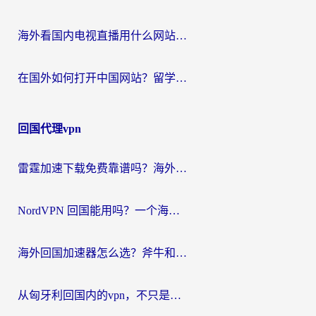
海外看国内电视直播用什么网站比较好？一篇解决你所有追剧难题的实用指南
在国外如何打开中国网站？留学生与海外华人的无缝访问指南
回国代理vpn
雷霆加速下载免费靠谱吗？海外党选回国加速器的避坑指南（附热门工具对比）
NordVPN 回国能用吗？一个海外用户必须面对的真实困境
海外回国加速器怎么选？斧牛和海龟哪个好？一篇帮你避开坑的实用指南
从匈牙利回国内的vpn，不只是为了刷剧那么简单