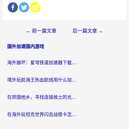
文
←
前一篇文章
后一篇文章
→
章
国外加速国内游戏
导
航
海外崩坏：星穹铁道加速器下载安装：一份给游子的终极网络指南
境外玩航海王热血航线用什么加速器？2026海外玩家实测最优方案（附欧洲问道堡垒前线加速技巧）
在异国他乡，寻找连接故土的光明大陆免费加速器
在海外玩坦克世界闪击战很卡怎么办？老玩家亲测有效的加速器选择指南