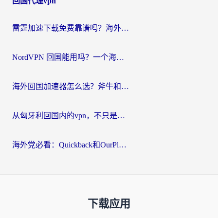
回国代理vpn
雷霆加速下载免费靠谱吗？海外党选回国加速器的避坑指南（附热门工具对比）
NordVPN 回国能用吗？一个海外用户必须面对的真实困境
海外回国加速器怎么选？斧牛和海龟哪个好？一篇帮你避开坑的实用指南
从匈牙利回国内的vpn，不只是为了刷剧那么简单
海外党必看：Quickback和OurPlay好用吗？3分钟选对回国加速器，无缝刷剧玩游戏
下载应用