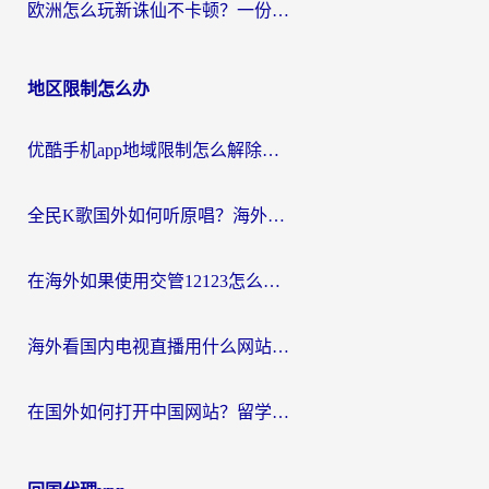
欧洲怎么玩新诛仙不卡顿？一份给海外游子的国服游戏畅玩指南
地区限制怎么办
优酷手机app地域限制怎么解除？海外党亲测有效的追剧方案
全民K歌国外如何听原唱？海外党亲测有效的回国加速器选择指南
在海外如果使用交管12123怎么处理？留学生亲测有效的回国加速方案
海外看国内电视直播用什么网站比较好？一篇解决你所有追剧难题的实用指南
在国外如何打开中国网站？留学生与海外华人的无缝访问指南