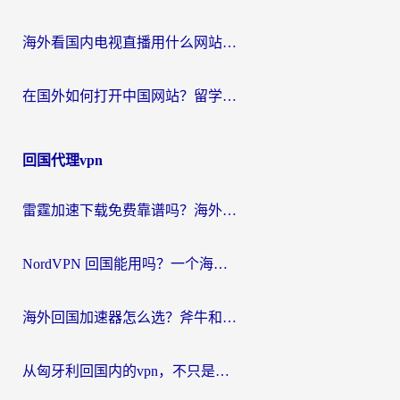
海外看国内电视直播用什么网站比较好？一篇解决你所有追剧难题的实用指南
在国外如何打开中国网站？留学生与海外华人的无缝访问指南
回国代理vpn
雷霆加速下载免费靠谱吗？海外党选回国加速器的避坑指南（附热门工具对比）
NordVPN 回国能用吗？一个海外用户必须面对的真实困境
海外回国加速器怎么选？斧牛和海龟哪个好？一篇帮你避开坑的实用指南
从匈牙利回国内的vpn，不只是为了刷剧那么简单