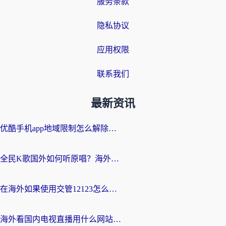
服务条款
隐私协议
应用权限
联系我们
最新资讯
优酷手机app地域限制怎么解除？海外党亲测有效的追剧方案
全民K歌国外如何听原唱？海外党亲测有效的回国加速器选择指南
在海外如果使用交管12123怎么处理？留学生亲测有效的回国加速方案
海外看国内电视直播用什么网站比较好？一篇解决你所有追剧难题的实用指南