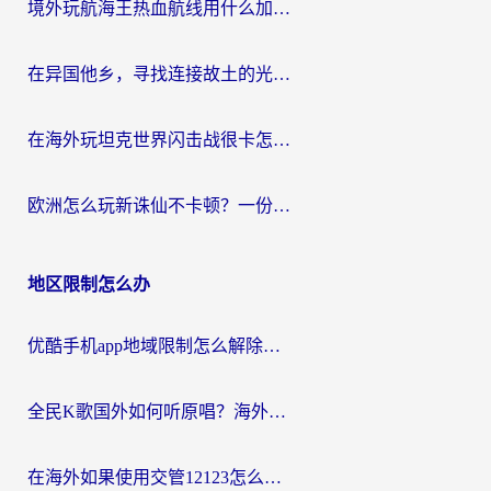
境外玩航海王热血航线用什么加速器？2026海外玩家实测最优方案（附欧洲问道堡垒前线加速技巧）
在异国他乡，寻找连接故土的光明大陆免费加速器
在海外玩坦克世界闪击战很卡怎么办？老玩家亲测有效的加速器选择指南
欧洲怎么玩新诛仙不卡顿？一份给海外游子的国服游戏畅玩指南
地区限制怎么办
优酷手机app地域限制怎么解除？海外党亲测有效的追剧方案
全民K歌国外如何听原唱？海外党亲测有效的回国加速器选择指南
在海外如果使用交管12123怎么处理？留学生亲测有效的回国加速方案