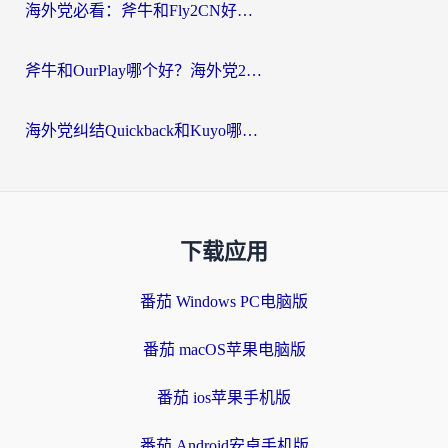
海外党必看：斧牛和Fly2CN好用吗？3招教你选对回国加速器（附免费试用攻略）
斧牛和OurPlay哪个好？海外党2026亲测：选对加速器，国内资源秒加载
海外党纠结Quickback和Kuyo哪个好？选对回国加速器才能无缝刷国内资源
下载应用
番茄 Windows PC电脑版
番茄 macOS苹果电脑版
番茄 ios苹果手机版
番茄 Android安卓手机版