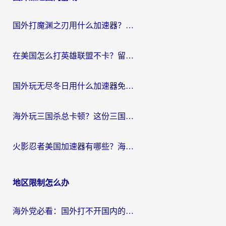
航
国外打魔渊之刃用什么加速器？2026海外玩家国服游戏加速全攻略（附闪耀暖暖&复苏的魔女避坑指南）
在美国怎么打英雄联盟不卡？留学生亲测的国服游戏加速全攻略
国外玩无尽冬日用什么加速器免费？海外党国服游戏加速避坑指南
海外玩三国杀总卡顿？这份三国杀游戏加速器指南帮你告别延迟烦恼
火影忍者美国加速器有哪些？海外党亲测的国服游戏加速全攻略（含菲律宾玩三国之刃守望黎明技巧）
地区限制怎么办
海外党必看：国外打不开国内的app怎么办？3步解决你的乡愁