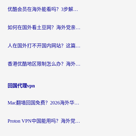
优酷会员在海外能看吗？3步解决海外追剧难题，附实测好用加速器推荐
如何在国外看土豆网？海外党亲测有效的追剧加速器选择指南
人在国外打不开国内网站？这篇攻略帮你无缝解锁国内资源（附交管12123使用技巧）
香港优酷地区限制怎么办？海外党亲测有效的追剧解决方案
回国代理vpn
Mac翻墙回国免费？2026海外华人亲测：从CCTV5直播到国内APP，这样选加速器才靠谱
Proton VPN中国能用吗？海外党选回国加速器的避坑指南（附番茄加速器实测）