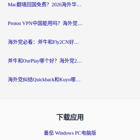
Mac翻墙回国免费？2026海外华人亲测：从CCTV5直播到国内APP，这样选加速器才靠谱
Proton VPN中国能用吗？海外党选回国加速器的避坑指南（附番茄加速器实测）
海外党必看：斧牛和Fly2CN好用吗？3招教你选对回国加速器（附免费试用攻略）
斧牛和OurPlay哪个好？海外党2026亲测：选对加速器，国内资源秒加载
海外党纠结Quickback和Kuyo哪个好？选对回国加速器才能无缝刷国内资源
下载应用
番茄 Windows PC电脑版