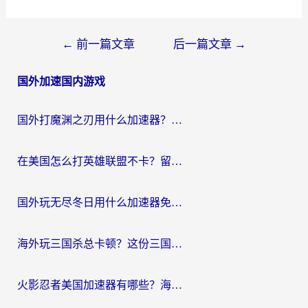
文
←
前一篇文章
后一篇文章
→
章
国外加速国内游戏
导
航
国外打魔渊之刃用什么加速器？2026海外玩家国服游戏加速全攻略（附闪耀暖暖&复苏的魔女避坑指南）
在美国怎么打英雄联盟不卡？留学生亲测的国服游戏加速全攻略
国外玩无尽冬日用什么加速器免费？海外党国服游戏加速避坑指南
海外玩三国杀总卡顿？这份三国杀游戏加速器指南帮你告别延迟烦恼
火影忍者美国加速器有哪些？海外党亲测的国服游戏加速全攻略（含菲律宾玩三国之刃守望黎明技巧）