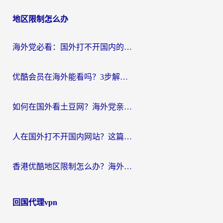
地区限制怎么办
海外党必看：国外打不开国内的app怎么办？3步解决你的乡愁
优酷会员在海外能看吗？3步解决海外追剧难题，附实测好用加速器推荐
如何在国外看土豆网？海外党亲测有效的追剧加速器选择指南
人在国外打不开国内网站？这篇攻略帮你无缝解锁国内资源（附交管12123使用技巧）
香港优酷地区限制怎么办？海外党亲测有效的追剧解决方案
回国代理vpn