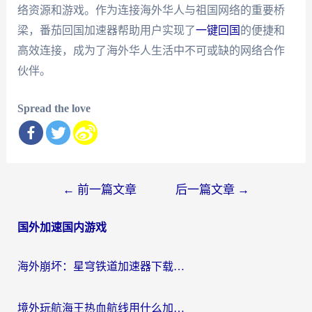
络资源和游戏。作为连接海外华人与祖国网络的重要桥
梁，番茄回国加速器帮助用户实现了
一键回国
的便捷和
高效连接，成为了海外华人生活中不可或缺的网络合作
伙伴。
Spread the love
文
←
前一篇文章
后一篇文章
→
章
国外加速国内游戏
导
航
海外崩坏：星穹铁道加速器下载安装：一份给游子的终极网络指南
境外玩航海王热血航线用什么加速器？2026海外玩家实测最优方案（附欧洲问道堡垒前线加速技巧）