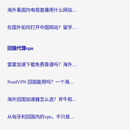
海外看国内电视直播用什么网站比较好？一篇解决你所有追剧难题的实用指南
在国外如何打开中国网站？留学生与海外华人的无缝访问指南
回国代理vpn
雷霆加速下载免费靠谱吗？海外党选回国加速器的避坑指南（附热门工具对比）
NordVPN 回国能用吗？一个海外用户必须面对的真实困境
海外回国加速器怎么选？斧牛和海龟哪个好？一篇帮你避开坑的实用指南
从匈牙利回国内的vpn，不只是为了刷剧那么简单