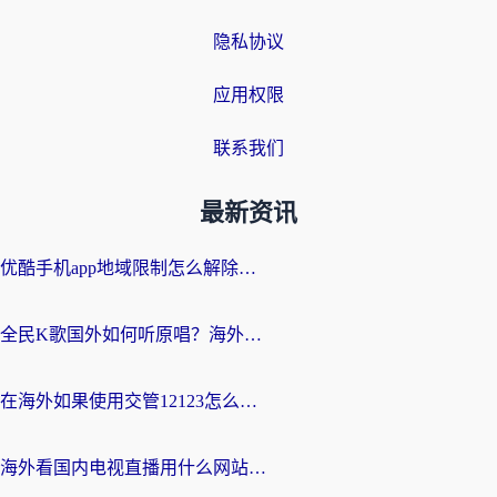
隐私协议
应用权限
联系我们
最新资讯
优酷手机app地域限制怎么解除？海外党亲测有效的追剧方案
全民K歌国外如何听原唱？海外党亲测有效的回国加速器选择指南
在海外如果使用交管12123怎么处理？留学生亲测有效的回国加速方案
海外看国内电视直播用什么网站比较好？一篇解决你所有追剧难题的实用指南