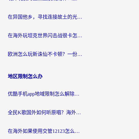
在异国他乡，寻找连接故土的光明大陆免费加速器
在海外玩坦克世界闪击战很卡怎么办？老玩家亲测有效的加速器选择指南
欧洲怎么玩新诛仙不卡顿？一份给海外游子的国服游戏畅玩指南
地区限制怎么办
优酷手机app地域限制怎么解除？海外党亲测有效的追剧方案
全民K歌国外如何听原唱？海外党亲测有效的回国加速器选择指南
在海外如果使用交管12123怎么处理？留学生亲测有效的回国加速方案