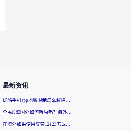
最新资讯
优酷手机app地域限制怎么解除？海外党亲测有效的追剧方案
全民K歌国外如何听原唱？海外党亲测有效的回国加速器选择指南
在海外如果使用交管12123怎么处理？留学生亲测有效的回国加速方案