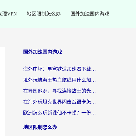
代理VPN
地区限制怎么办
国外加速国内游戏
国外加速国内游戏
海外崩坏：星穹铁道加速器下载安装：一份给游子的终极网络指南
境外玩航海王热血航线用什么加速器？2026海外玩家实测最优方案（附欧洲问道堡垒前线加速技巧）
在异国他乡，寻找连接故土的光明大陆免费加速器
在海外玩坦克世界闪击战很卡怎么办？老玩家亲测有效的加速器选择指南
欧洲怎么玩新诛仙不卡顿？一份给海外游子的国服游戏畅玩指南
地区限制怎么办