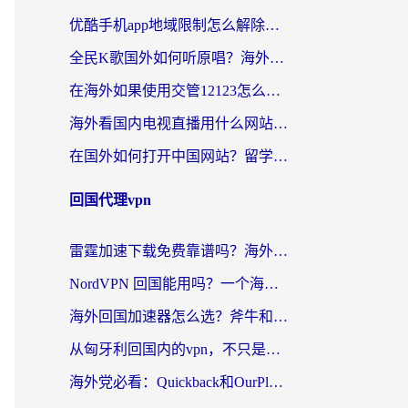
优酷手机app地域限制怎么解除？海外党亲测有效的追剧方案
全民K歌国外如何听原唱？海外党亲测有效的回国加速器选择指南
在海外如果使用交管12123怎么处理？留学生亲测有效的回国加速方案
海外看国内电视直播用什么网站比较好？一篇解决你所有追剧难题的实用指南
在国外如何打开中国网站？留学生与海外华人的无缝访问指南
回国代理vpn
雷霆加速下载免费靠谱吗？海外党选回国加速器的避坑指南（附热门工具对比）
NordVPN 回国能用吗？一个海外用户必须面对的真实困境
海外回国加速器怎么选？斧牛和海龟哪个好？一篇帮你避开坑的实用指南
从匈牙利回国内的vpn，不只是为了刷剧那么简单
海外党必看：Quickback和OurPlay好用吗？3分钟选对回国加速器，无缝刷剧玩游戏