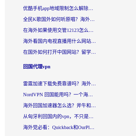
优酷手机app地域限制怎么解除？海外党亲测有效的追剧方案
全民K歌国外如何听原唱？海外党亲测有效的回国加速器选择指南
在海外如果使用交管12123怎么处理？留学生亲测有效的回国加速方案
海外看国内电视直播用什么网站比较好？一篇解决你所有追剧难题的实用指南
在国外如何打开中国网站？留学生与海外华人的无缝访问指南
回国代理vpn
雷霆加速下载免费靠谱吗？海外党选回国加速器的避坑指南（附热门工具对比）
NordVPN 回国能用吗？一个海外用户必须面对的真实困境
海外回国加速器怎么选？斧牛和海龟哪个好？一篇帮你避开坑的实用指南
从匈牙利回国内的vpn，不只是为了刷剧那么简单
海外党必看：Quickback和OurPlay好用吗？3分钟选对回国加速器，无缝刷剧玩游戏