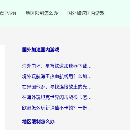
代理VPN
地区限制怎么办
国外加速国内游戏
国外加速国内游戏
海外崩坏：星穹铁道加速器下载安装：一份给游子的终极网络指南
境外玩航海王热血航线用什么加速器？2026海外玩家实测最优方案（附欧洲问道堡垒前线加速技巧）
在异国他乡，寻找连接故土的光明大陆免费加速器
在海外玩坦克世界闪击战很卡怎么办？老玩家亲测有效的加速器选择指南
欧洲怎么玩新诛仙不卡顿？一份给海外游子的国服游戏畅玩指南
地区限制怎么办