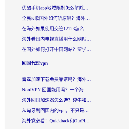
优酷手机app地域限制怎么解除？海外党亲测有效的追剧方案
全民K歌国外如何听原唱？海外党亲测有效的回国加速器选择指南
在海外如果使用交管12123怎么处理？留学生亲测有效的回国加速方案
海外看国内电视直播用什么网站比较好？一篇解决你所有追剧难题的实用指南
在国外如何打开中国网站？留学生与海外华人的无缝访问指南
回国代理vpn
雷霆加速下载免费靠谱吗？海外党选回国加速器的避坑指南（附热门工具对比）
NordVPN 回国能用吗？一个海外用户必须面对的真实困境
海外回国加速器怎么选？斧牛和海龟哪个好？一篇帮你避开坑的实用指南
从匈牙利回国内的vpn，不只是为了刷剧那么简单
海外党必看：Quickback和OurPlay好用吗？3分钟选对回国加速器，无缝刷剧玩游戏