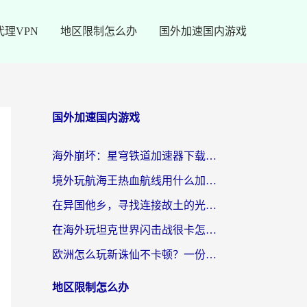
代理VPN
地区限制怎么办
国外加速国内游戏
国外加速国内游戏
海外崩坏：星穹铁道加速器下载安装：一份给游子的终极网络指南
境外玩航海王热血航线用什么加速器？2026海外玩家实测最优方案（附欧洲问道堡垒前线加速技巧）
在异国他乡，寻找连接故土的光明大陆免费加速器
在海外玩坦克世界闪击战很卡怎么办？老玩家亲测有效的加速器选择指南
欧洲怎么玩新诛仙不卡顿？一份给海外游子的国服游戏畅玩指南
地区限制怎么办