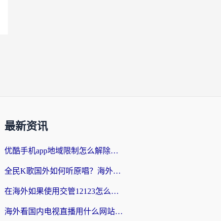
最新资讯
优酷手机app地域限制怎么解除？海外党亲测有效的追剧方案
全民K歌国外如何听原唱？海外党亲测有效的回国加速器选择指南
在海外如果使用交管12123怎么处理？留学生亲测有效的回国加速方案
海外看国内电视直播用什么网站比较好？一篇解决你所有追剧难题的实用指南