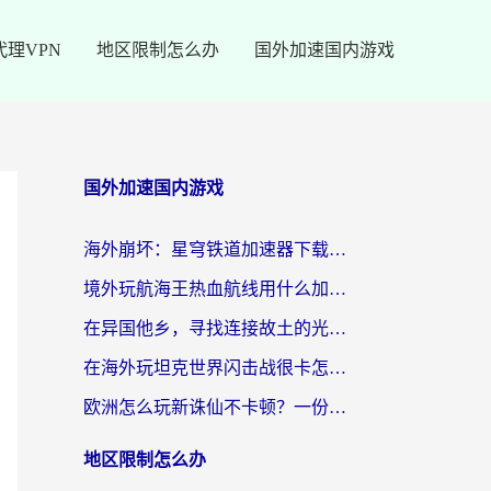
代理VPN
地区限制怎么办
国外加速国内游戏
国外加速国内游戏
海外崩坏：星穹铁道加速器下载安装：一份给游子的终极网络指南
境外玩航海王热血航线用什么加速器？2026海外玩家实测最优方案（附欧洲问道堡垒前线加速技巧）
在异国他乡，寻找连接故土的光明大陆免费加速器
在海外玩坦克世界闪击战很卡怎么办？老玩家亲测有效的加速器选择指南
欧洲怎么玩新诛仙不卡顿？一份给海外游子的国服游戏畅玩指南
地区限制怎么办