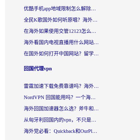
优酷手机app地域限制怎么解除？海外党亲测有效的追剧方案
全民K歌国外如何听原唱？海外党亲测有效的回国加速器选择指南
在海外如果使用交管12123怎么处理？留学生亲测有效的回国加速方案
海外看国内电视直播用什么网站比较好？一篇解决你所有追剧难题的实用指南
在国外如何打开中国网站？留学生与海外华人的无缝访问指南
回国代理vpn
雷霆加速下载免费靠谱吗？海外党选回国加速器的避坑指南（附热门工具对比）
NordVPN 回国能用吗？一个海外用户必须面对的真实困境
海外回国加速器怎么选？斧牛和海龟哪个好？一篇帮你避开坑的实用指南
从匈牙利回国内的vpn，不只是为了刷剧那么简单
海外党必看：Quickback和OurPlay好用吗？3分钟选对回国加速器，无缝刷剧玩游戏