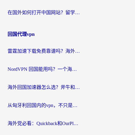
在国外如何打开中国网站？留学生与海外华人的无缝访问指南
回国代理vpn
雷霆加速下载免费靠谱吗？海外党选回国加速器的避坑指南（附热门工具对比）
NordVPN 回国能用吗？一个海外用户必须面对的真实困境
海外回国加速器怎么选？斧牛和海龟哪个好？一篇帮你避开坑的实用指南
从匈牙利回国内的vpn，不只是为了刷剧那么简单
海外党必看：Quickback和OurPlay好用吗？3分钟选对回国加速器，无缝刷剧玩游戏