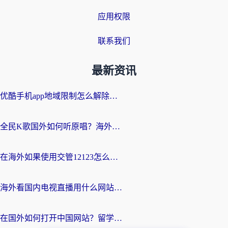
应用权限
联系我们
最新资讯
优酷手机app地域限制怎么解除？海外党亲测有效的追剧方案
全民K歌国外如何听原唱？海外党亲测有效的回国加速器选择指南
在海外如果使用交管12123怎么处理？留学生亲测有效的回国加速方案
海外看国内电视直播用什么网站比较好？一篇解决你所有追剧难题的实用指南
在国外如何打开中国网站？留学生与海外华人的无缝访问指南