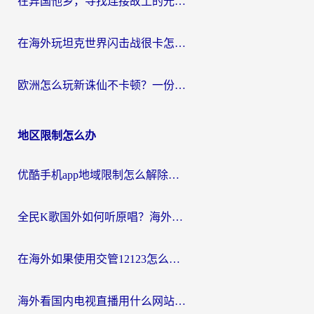
在异国他乡，寻找连接故土的光明大陆免费加速器
在海外玩坦克世界闪击战很卡怎么办？老玩家亲测有效的加速器选择指南
欧洲怎么玩新诛仙不卡顿？一份给海外游子的国服游戏畅玩指南
地区限制怎么办
优酷手机app地域限制怎么解除？海外党亲测有效的追剧方案
全民K歌国外如何听原唱？海外党亲测有效的回国加速器选择指南
在海外如果使用交管12123怎么处理？留学生亲测有效的回国加速方案
海外看国内电视直播用什么网站比较好？一篇解决你所有追剧难题的实用指南