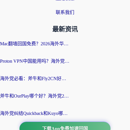
联系我们
最新资讯
Mac翻墙回国免费？2026海外华人亲测：从CCTV5直播到国内APP，这样选加速器才靠谱
Proton VPN中国能用吗？海外党选回国加速器的避坑指南（附番茄加速器实测）
海外党必看：斧牛和Fly2CN好用吗？3招教你选对回国加速器（附免费试用攻略）
斧牛和OurPlay哪个好？海外党2026亲测：选对加速器，国内资源秒加载
海外党纠结Quickback和Kuyo哪个好？选对回国加速器才能无缝刷国内资源
下载App免费加速回国