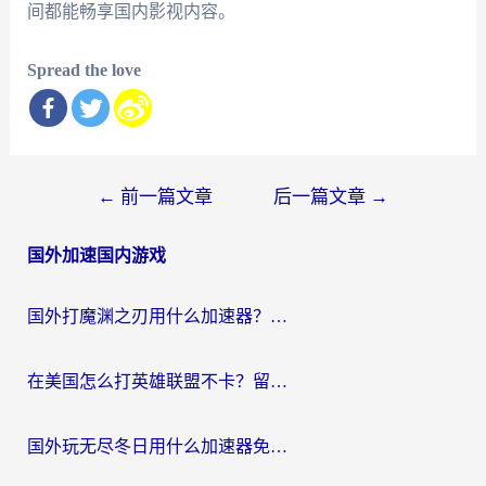
间都能畅享国内影视内容。
Spread the love
文
←
前一篇文章
后一篇文章
→
章
国外加速国内游戏
导
航
国外打魔渊之刃用什么加速器？2026海外玩家国服游戏加速全攻略（附闪耀暖暖&复苏的魔女避坑指南）
在美国怎么打英雄联盟不卡？留学生亲测的国服游戏加速全攻略
国外玩无尽冬日用什么加速器免费？海外党国服游戏加速避坑指南