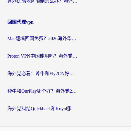
香港优酷地区限制怎么办？海外党亲测有效的追剧解决方案
回国代理vpn
Mac翻墙回国免费？2026海外华人亲测：从CCTV5直播到国内APP，这样选加速器才靠谱
Proton VPN中国能用吗？海外党选回国加速器的避坑指南（附番茄加速器实测）
海外党必看：斧牛和Fly2CN好用吗？3招教你选对回国加速器（附免费试用攻略）
斧牛和OurPlay哪个好？海外党2026亲测：选对加速器，国内资源秒加载
海外党纠结Quickback和Kuyo哪个好？选对回国加速器才能无缝刷国内资源