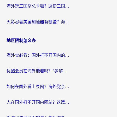
海外玩三国杀总卡顿？这份三国杀游戏加速器指南帮你告别延迟烦恼
火影忍者美国加速器有哪些？海外党亲测的国服游戏加速全攻略（含菲律宾玩三国之刃守望黎明技巧）
地区限制怎么办
海外党必看：国外打不开国内的app怎么办？3步解决你的乡愁
优酷会员在海外能看吗？3步解决海外追剧难题，附实测好用加速器推荐
如何在国外看土豆网？海外党亲测有效的追剧加速器选择指南
人在国外打不开国内网站？这篇攻略帮你无缝解锁国内资源（附交管12123使用技巧）