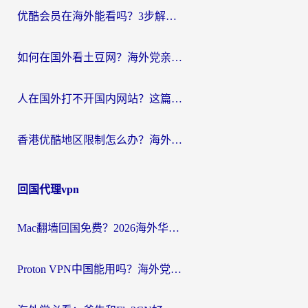
优酷会员在海外能看吗？3步解决海外追剧难题，附实测好用加速器推荐
如何在国外看土豆网？海外党亲测有效的追剧加速器选择指南
人在国外打不开国内网站？这篇攻略帮你无缝解锁国内资源（附交管12123使用技巧）
香港优酷地区限制怎么办？海外党亲测有效的追剧解决方案
回国代理vpn
Mac翻墙回国免费？2026海外华人亲测：从CCTV5直播到国内APP，这样选加速器才靠谱
Proton VPN中国能用吗？海外党选回国加速器的避坑指南（附番茄加速器实测）