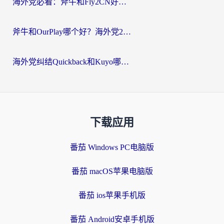
海外党必看：斧牛和Fly2CN好用吗？3招教你选对回国加速器（附免费试用攻略）
斧牛和OurPlay哪个好？海外党2026亲测：选对加速器，国内资源秒加载
海外党纠结Quickback和Kuyo哪个好？选对回国加速器才能无缝刷国内资源
下载应用
番茄 Windows PC电脑版
番茄 macOS苹果电脑版
番茄 ios苹果手机版
番茄 Android安卓手机版