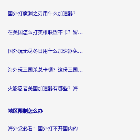
航
国外打魔渊之刃用什么加速器？2026海外玩家国服游戏加速全攻略（附闪耀暖暖&复苏的魔女避坑指南）
在美国怎么打英雄联盟不卡？留学生亲测的国服游戏加速全攻略
国外玩无尽冬日用什么加速器免费？海外党国服游戏加速避坑指南
海外玩三国杀总卡顿？这份三国杀游戏加速器指南帮你告别延迟烦恼
火影忍者美国加速器有哪些？海外党亲测的国服游戏加速全攻略（含菲律宾玩三国之刃守望黎明技巧）
地区限制怎么办
海外党必看：国外打不开国内的app怎么办？3步解决你的乡愁