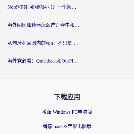
NordVPN 回国能用吗？一个海外用户必须面对的真实困境
海外回国加速器怎么选？斧牛和海龟哪个好？一篇帮你避开坑的实用指南
从匈牙利回国内的vpn，不只是为了刷剧那么简单
海外党必看：Quickback和OurPlay好用吗？3分钟选对回国加速器，无缝刷剧玩游戏
下载应用
番茄 Windows PC电脑版
番茄 macOS苹果电脑版