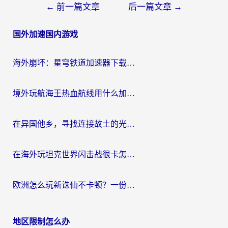
文
←
前一篇文章
后一篇文章
→
章
国外加速国内游戏
导
航
海外崩坏：星穹铁道加速器下载安装：一份给游子的终极网络指南
境外玩航海王热血航线用什么加速器？2026海外玩家实测最优方案（附欧洲问道堡垒前线加速技巧）
在异国他乡，寻找连接故土的光明大陆免费加速器
在海外玩坦克世界闪击战很卡怎么办？老玩家亲测有效的加速器选择指南
欧洲怎么玩新诛仙不卡顿？一份给海外游子的国服游戏畅玩指南
地区限制怎么办