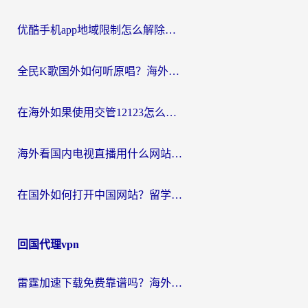
优酷手机app地域限制怎么解除？海外党亲测有效的追剧方案
全民K歌国外如何听原唱？海外党亲测有效的回国加速器选择指南
在海外如果使用交管12123怎么处理？留学生亲测有效的回国加速方案
海外看国内电视直播用什么网站比较好？一篇解决你所有追剧难题的实用指南
在国外如何打开中国网站？留学生与海外华人的无缝访问指南
回国代理vpn
雷霆加速下载免费靠谱吗？海外党选回国加速器的避坑指南（附热门工具对比）