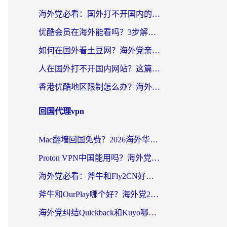
海外党必看：国外打不开国内的app怎么办？3步解决你的乡愁
优酷会员在海外能看吗？3步解决海外追剧难题，附实测好用加速器推荐
如何在国外看土豆网？海外党亲测有效的追剧加速器选择指南
人在国外打不开国内网站？这篇攻略帮你无缝解锁国内资源（附交管12123使用技巧）
香港优酷地区限制怎么办？海外党亲测有效的追剧解决方案
回国代理vpn
Mac翻墙回国免费？2026海外华人亲测：从CCTV5直播到国内APP，这样选加速器才靠谱
Proton VPN中国能用吗？海外党选回国加速器的避坑指南（附番茄加速器实测）
海外党必看：斧牛和Fly2CN好用吗？3招教你选对回国加速器（附免费试用攻略）
斧牛和OurPlay哪个好？海外党2026亲测：选对加速器，国内资源秒加载
海外党纠结Quickback和Kuyo哪个好？选对回国加速器才能无缝刷国内资源