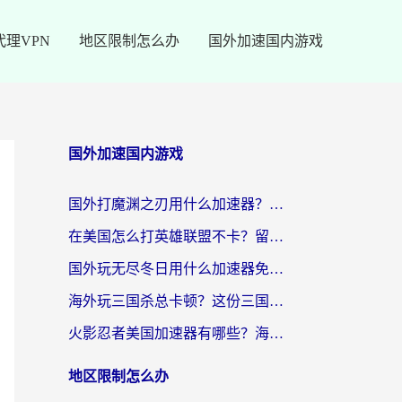
代理VPN
地区限制怎么办
国外加速国内游戏
国外加速国内游戏
国外打魔渊之刃用什么加速器？2026海外玩家国服游戏加速全攻略（附闪耀暖暖&复苏的魔女避坑指南）
在美国怎么打英雄联盟不卡？留学生亲测的国服游戏加速全攻略
国外玩无尽冬日用什么加速器免费？海外党国服游戏加速避坑指南
海外玩三国杀总卡顿？这份三国杀游戏加速器指南帮你告别延迟烦恼
火影忍者美国加速器有哪些？海外党亲测的国服游戏加速全攻略（含菲律宾玩三国之刃守望黎明技巧）
地区限制怎么办