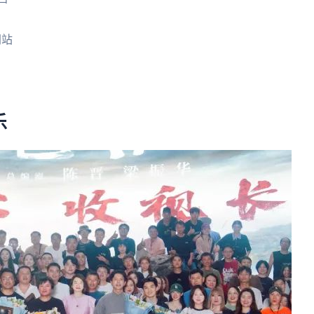
户
网站
乐