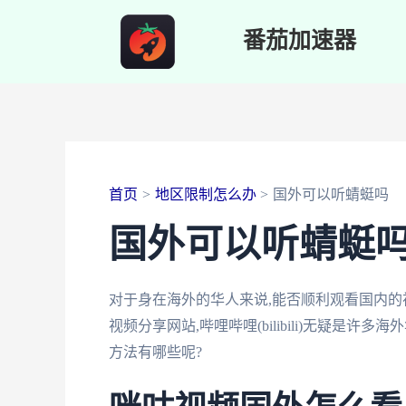
跳
番茄加速器
至
内
容
首页
地区限制怎么办
国外可以听蜻蜓吗
国外可以听蜻蜓
对于身在海外的华人来说,能否顺利观看国内的
视频分享网站,哔哩哔哩(bilibili)无疑是
方法有哪些呢?