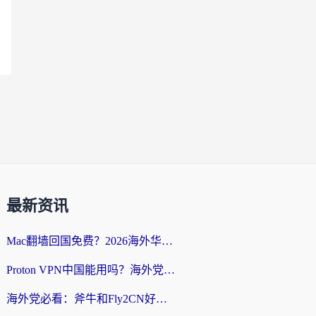
最新资讯
Mac翻墙回国免费？2026海外华人亲测：从CCTV5直播到国内APP，这样选加速器才靠谱
Proton VPN中国能用吗？海外党选回国加速器的避坑指南（附番茄加速器实测）
海外党必看：斧牛和Fly2CN好用吗？3招教你选对回国加速器（附免费试用攻略）