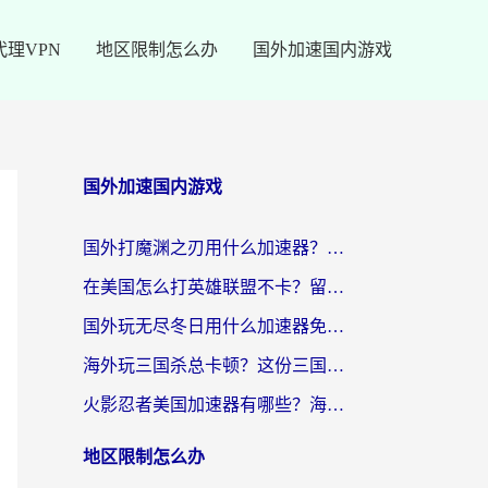
代理VPN
地区限制怎么办
国外加速国内游戏
国外加速国内游戏
国外打魔渊之刃用什么加速器？2026海外玩家国服游戏加速全攻略（附闪耀暖暖&复苏的魔女避坑指南）
在美国怎么打英雄联盟不卡？留学生亲测的国服游戏加速全攻略
国外玩无尽冬日用什么加速器免费？海外党国服游戏加速避坑指南
海外玩三国杀总卡顿？这份三国杀游戏加速器指南帮你告别延迟烦恼
火影忍者美国加速器有哪些？海外党亲测的国服游戏加速全攻略（含菲律宾玩三国之刃守望黎明技巧）
地区限制怎么办