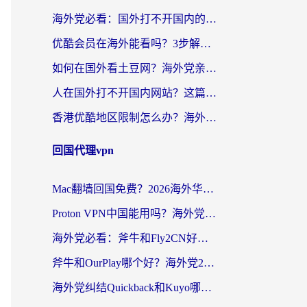
海外党必看：国外打不开国内的app怎么办？3步解决你的乡愁
优酷会员在海外能看吗？3步解决海外追剧难题，附实测好用加速器推荐
如何在国外看土豆网？海外党亲测有效的追剧加速器选择指南
人在国外打不开国内网站？这篇攻略帮你无缝解锁国内资源（附交管12123使用技巧）
香港优酷地区限制怎么办？海外党亲测有效的追剧解决方案
回国代理vpn
Mac翻墙回国免费？2026海外华人亲测：从CCTV5直播到国内APP，这样选加速器才靠谱
Proton VPN中国能用吗？海外党选回国加速器的避坑指南（附番茄加速器实测）
海外党必看：斧牛和Fly2CN好用吗？3招教你选对回国加速器（附免费试用攻略）
斧牛和OurPlay哪个好？海外党2026亲测：选对加速器，国内资源秒加载
海外党纠结Quickback和Kuyo哪个好？选对回国加速器才能无缝刷国内资源