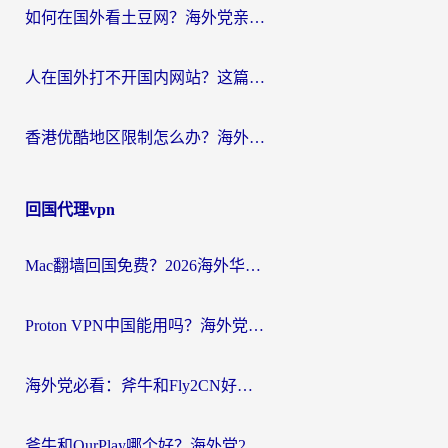
如何在国外看土豆网？海外党亲测有效的追剧加速器选择指南
人在国外打不开国内网站？这篇攻略帮你无缝解锁国内资源（附交管12123使用技巧）
香港优酷地区限制怎么办？海外党亲测有效的追剧解决方案
回国代理vpn
Mac翻墙回国免费？2026海外华人亲测：从CCTV5直播到国内APP，这样选加速器才靠谱
Proton VPN中国能用吗？海外党选回国加速器的避坑指南（附番茄加速器实测）
海外党必看：斧牛和Fly2CN好用吗？3招教你选对回国加速器（附免费试用攻略）
斧牛和OurPlay哪个好？海外党2026亲测：选对加速器，国内资源秒加载