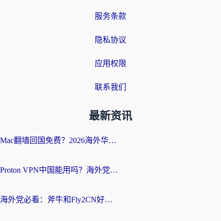
服务条款
隐私协议
应用权限
联系我们
最新资讯
Mac翻墙回国免费？2026海外华人亲测：从CCTV5直播到国内APP，这样选加速器才靠谱
Proton VPN中国能用吗？海外党选回国加速器的避坑指南（附番茄加速器实测）
海外党必看：斧牛和Fly2CN好用吗？3招教你选对回国加速器（附免费试用攻略）