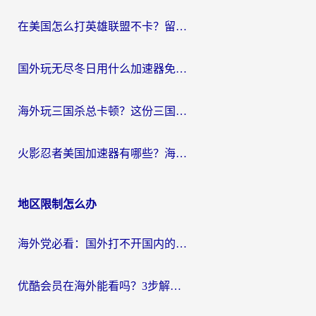
在美国怎么打英雄联盟不卡？留学生亲测的国服游戏加速全攻略
国外玩无尽冬日用什么加速器免费？海外党国服游戏加速避坑指南
海外玩三国杀总卡顿？这份三国杀游戏加速器指南帮你告别延迟烦恼
火影忍者美国加速器有哪些？海外党亲测的国服游戏加速全攻略（含菲律宾玩三国之刃守望黎明技巧）
地区限制怎么办
海外党必看：国外打不开国内的app怎么办？3步解决你的乡愁
优酷会员在海外能看吗？3步解决海外追剧难题，附实测好用加速器推荐