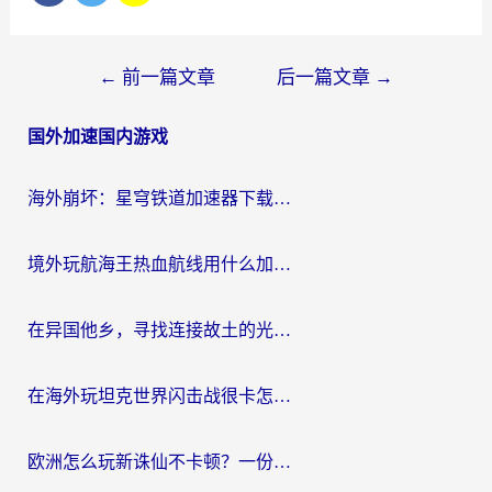
文
←
前一篇文章
后一篇文章
→
章
国外加速国内游戏
导
航
海外崩坏：星穹铁道加速器下载安装：一份给游子的终极网络指南
境外玩航海王热血航线用什么加速器？2026海外玩家实测最优方案（附欧洲问道堡垒前线加速技巧）
在异国他乡，寻找连接故土的光明大陆免费加速器
在海外玩坦克世界闪击战很卡怎么办？老玩家亲测有效的加速器选择指南
欧洲怎么玩新诛仙不卡顿？一份给海外游子的国服游戏畅玩指南