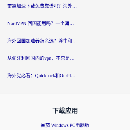
雷霆加速下载免费靠谱吗？海外党选回国加速器的避坑指南（附热门工具对比）
NordVPN 回国能用吗？一个海外用户必须面对的真实困境
海外回国加速器怎么选？斧牛和海龟哪个好？一篇帮你避开坑的实用指南
从匈牙利回国内的vpn，不只是为了刷剧那么简单
海外党必看：Quickback和OurPlay好用吗？3分钟选对回国加速器，无缝刷剧玩游戏
下载应用
番茄 Windows PC电脑版