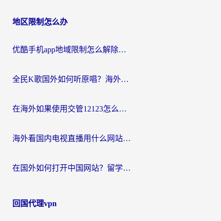
地区限制怎么办
优酷手机app地域限制怎么解除？海外党亲测有效的追剧方案
全民K歌国外如何听原唱？海外党亲测有效的回国加速器选择指南
在海外如果使用交管12123怎么处理？留学生亲测有效的回国加速方案
海外看国内电视直播用什么网站比较好？一篇解决你所有追剧难题的实用指南
在国外如何打开中国网站？留学生与海外华人的无缝访问指南
回国代理vpn