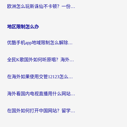
欧洲怎么玩新诛仙不卡顿？一份给海外游子的国服游戏畅玩指南
地区限制怎么办
优酷手机app地域限制怎么解除？海外党亲测有效的追剧方案
全民K歌国外如何听原唱？海外党亲测有效的回国加速器选择指南
在海外如果使用交管12123怎么处理？留学生亲测有效的回国加速方案
海外看国内电视直播用什么网站比较好？一篇解决你所有追剧难题的实用指南
在国外如何打开中国网站？留学生与海外华人的无缝访问指南