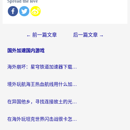
Spread the love
文
←
前一篇文章
后一篇文章
→
章
国外加速国内游戏
导
航
海外崩坏：星穹铁道加速器下载安装：一份给游子的终极网络指南
境外玩航海王热血航线用什么加速器？2026海外玩家实测最优方案（附欧洲问道堡垒前线加速技巧）
在异国他乡，寻找连接故土的光明大陆免费加速器
在海外玩坦克世界闪击战很卡怎么办？老玩家亲测有效的加速器选择指南