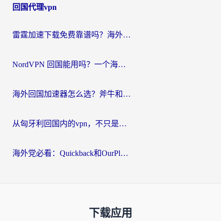
回国代理vpn
雷霆加速下载免费靠谱吗？海外党选回国加速器的避坑指南（附热门工具对比）
NordVPN 回国能用吗？一个海外用户必须面对的真实困境
海外回国加速器怎么选？斧牛和海龟哪个好？一篇帮你避开坑的实用指南
从匈牙利回国内的vpn，不只是为了刷剧那么简单
海外党必看：Quickback和OurPlay好用吗？3分钟选对回国加速器，无缝刷剧玩游戏
下载应用