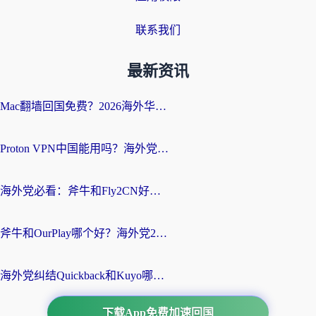
联系我们
最新资讯
Mac翻墙回国免费？2026海外华人亲测：从CCTV5直播到国内APP，这样选加速器才靠谱
Proton VPN中国能用吗？海外党选回国加速器的避坑指南（附番茄加速器实测）
海外党必看：斧牛和Fly2CN好用吗？3招教你选对回国加速器（附免费试用攻略）
斧牛和OurPlay哪个好？海外党2026亲测：选对加速器，国内资源秒加载
海外党纠结Quickback和Kuyo哪个好？选对回国加速器才能无缝刷国内资源
下载App免费加速回国