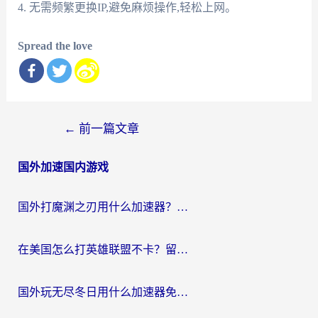
4. 无需频繁更换IP,避免麻烦操作,轻松上网。
Spread the love
文
←
前一篇文章
章
国外加速国内游戏
导
航
国外打魔渊之刃用什么加速器？2026海外玩家国服游戏加速全攻略（附闪耀暖暖&复苏的魔女避坑指南）
在美国怎么打英雄联盟不卡？留学生亲测的国服游戏加速全攻略
国外玩无尽冬日用什么加速器免费？海外党国服游戏加速避坑指南