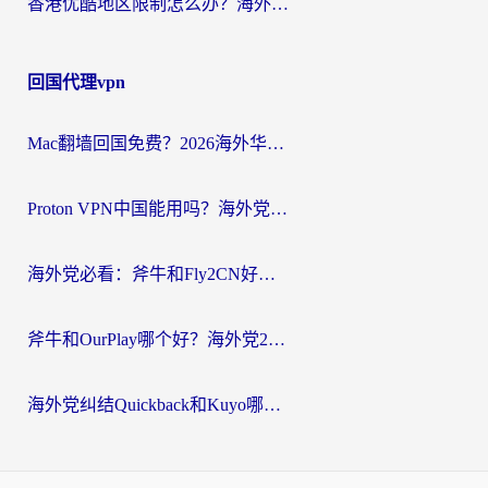
香港优酷地区限制怎么办？海外党亲测有效的追剧解决方案
回国代理vpn
Mac翻墙回国免费？2026海外华人亲测：从CCTV5直播到国内APP，这样选加速器才靠谱
Proton VPN中国能用吗？海外党选回国加速器的避坑指南（附番茄加速器实测）
海外党必看：斧牛和Fly2CN好用吗？3招教你选对回国加速器（附免费试用攻略）
斧牛和OurPlay哪个好？海外党2026亲测：选对加速器，国内资源秒加载
海外党纠结Quickback和Kuyo哪个好？选对回国加速器才能无缝刷国内资源