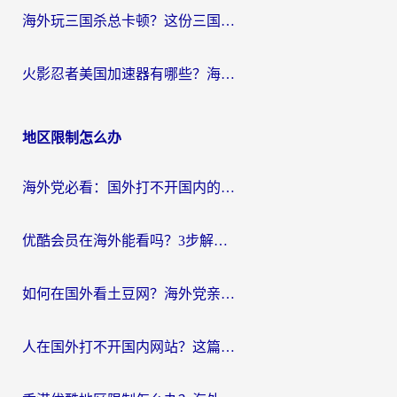
海外玩三国杀总卡顿？这份三国杀游戏加速器指南帮你告别延迟烦恼
火影忍者美国加速器有哪些？海外党亲测的国服游戏加速全攻略（含菲律宾玩三国之刃守望黎明技巧）
地区限制怎么办
海外党必看：国外打不开国内的app怎么办？3步解决你的乡愁
优酷会员在海外能看吗？3步解决海外追剧难题，附实测好用加速器推荐
如何在国外看土豆网？海外党亲测有效的追剧加速器选择指南
人在国外打不开国内网站？这篇攻略帮你无缝解锁国内资源（附交管12123使用技巧）