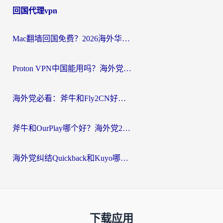
回国代理vpn
Mac翻墙回国免费？2026海外华人亲测：从CCTV5直播到国内APP，这样选加速器才靠谱
Proton VPN中国能用吗？海外党选回国加速器的避坑指南（附番茄加速器实测）
海外党必看：斧牛和Fly2CN好用吗？3招教你选对回国加速器（附免费试用攻略）
斧牛和OurPlay哪个好？海外党2026亲测：选对加速器，国内资源秒加载
海外党纠结Quickback和Kuyo哪个好？选对回国加速器才能无缝刷国内资源
下载应用