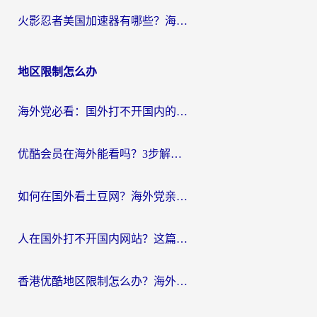
火影忍者美国加速器有哪些？海外党亲测的国服游戏加速全攻略（含菲律宾玩三国之刃守望黎明技巧）
地区限制怎么办
海外党必看：国外打不开国内的app怎么办？3步解决你的乡愁
优酷会员在海外能看吗？3步解决海外追剧难题，附实测好用加速器推荐
如何在国外看土豆网？海外党亲测有效的追剧加速器选择指南
人在国外打不开国内网站？这篇攻略帮你无缝解锁国内资源（附交管12123使用技巧）
香港优酷地区限制怎么办？海外党亲测有效的追剧解决方案