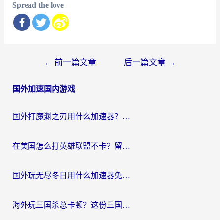
Spread the love
文
←
前一篇文章
后一篇文章
→
章
国外加速国内游戏
导
航
国外打魔渊之刃用什么加速器？2026海外玩家国服游戏加速全攻略（附闪耀暖暖&复苏的魔女避坑指南）
在美国怎么打英雄联盟不卡？留学生亲测的国服游戏加速全攻略
国外玩无尽冬日用什么加速器免费？海外党国服游戏加速避坑指南
海外玩三国杀总卡顿？这份三国杀游戏加速器指南帮你告别延迟烦恼