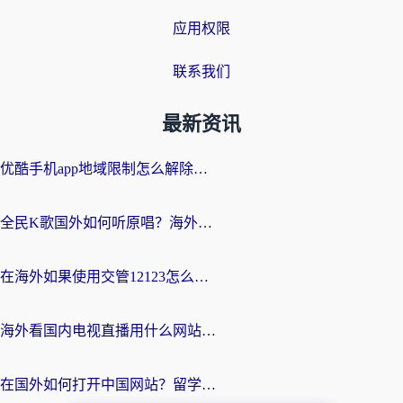
应用权限
联系我们
最新资讯
优酷手机app地域限制怎么解除？海外党亲测有效的追剧方案
全民K歌国外如何听原唱？海外党亲测有效的回国加速器选择指南
在海外如果使用交管12123怎么处理？留学生亲测有效的回国加速方案
海外看国内电视直播用什么网站比较好？一篇解决你所有追剧难题的实用指南
在国外如何打开中国网站？留学生与海外华人的无缝访问指南