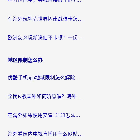
在异国他乡，寻找连接故土的光明大陆免费加速器
在海外玩坦克世界闪击战很卡怎么办？老玩家亲测有效的加速器选择指南
欧洲怎么玩新诛仙不卡顿？一份给海外游子的国服游戏畅玩指南
地区限制怎么办
优酷手机app地域限制怎么解除？海外党亲测有效的追剧方案
全民K歌国外如何听原唱？海外党亲测有效的回国加速器选择指南
在海外如果使用交管12123怎么处理？留学生亲测有效的回国加速方案
海外看国内电视直播用什么网站比较好？一篇解决你所有追剧难题的实用指南