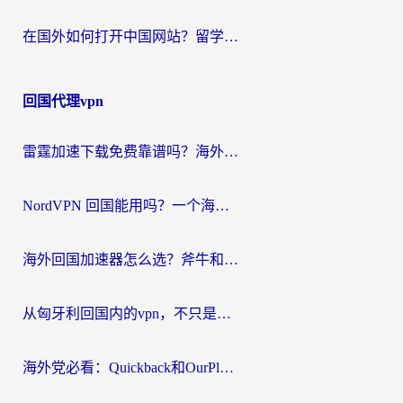
在国外如何打开中国网站？留学生与海外华人的无缝访问指南
回国代理vpn
雷霆加速下载免费靠谱吗？海外党选回国加速器的避坑指南（附热门工具对比）
NordVPN 回国能用吗？一个海外用户必须面对的真实困境
海外回国加速器怎么选？斧牛和海龟哪个好？一篇帮你避开坑的实用指南
从匈牙利回国内的vpn，不只是为了刷剧那么简单
海外党必看：Quickback和OurPlay好用吗？3分钟选对回国加速器，无缝刷剧玩游戏