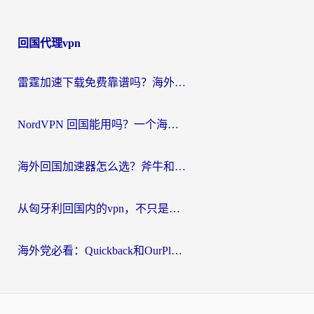
回国代理vpn
雷霆加速下载免费靠谱吗？海外党选回国加速器的避坑指南（附热门工具对比）
NordVPN 回国能用吗？一个海外用户必须面对的真实困境
海外回国加速器怎么选？斧牛和海龟哪个好？一篇帮你避开坑的实用指南
从匈牙利回国内的vpn，不只是为了刷剧那么简单
海外党必看：Quickback和OurPlay好用吗？3分钟选对回国加速器，无缝刷剧玩游戏