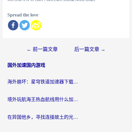
Spread the love
文
←
前一篇文章
后一篇文章
→
章
国外加速国内游戏
导
航
海外崩坏：星穹铁道加速器下载安装：一份给游子的终极网络指南
境外玩航海王热血航线用什么加速器？2026海外玩家实测最优方案（附欧洲问道堡垒前线加速技巧）
在异国他乡，寻找连接故土的光明大陆免费加速器