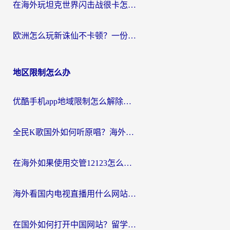
在海外玩坦克世界闪击战很卡怎么办？老玩家亲测有效的加速器选择指南
欧洲怎么玩新诛仙不卡顿？一份给海外游子的国服游戏畅玩指南
地区限制怎么办
优酷手机app地域限制怎么解除？海外党亲测有效的追剧方案
全民K歌国外如何听原唱？海外党亲测有效的回国加速器选择指南
在海外如果使用交管12123怎么处理？留学生亲测有效的回国加速方案
海外看国内电视直播用什么网站比较好？一篇解决你所有追剧难题的实用指南
在国外如何打开中国网站？留学生与海外华人的无缝访问指南