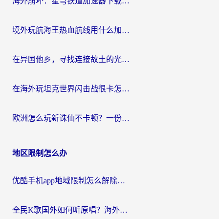
海外崩坏：星穹铁道加速器下载安装：一份给游子的终极网络指南
境外玩航海王热血航线用什么加速器？2026海外玩家实测最优方案（附欧洲问道堡垒前线加速技巧）
在异国他乡，寻找连接故土的光明大陆免费加速器
在海外玩坦克世界闪击战很卡怎么办？老玩家亲测有效的加速器选择指南
欧洲怎么玩新诛仙不卡顿？一份给海外游子的国服游戏畅玩指南
地区限制怎么办
优酷手机app地域限制怎么解除？海外党亲测有效的追剧方案
全民K歌国外如何听原唱？海外党亲测有效的回国加速器选择指南