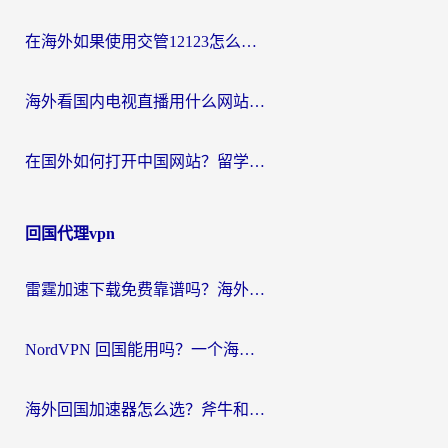
在海外如果使用交管12123怎么处理？留学生亲测有效的回国加速方案
海外看国内电视直播用什么网站比较好？一篇解决你所有追剧难题的实用指南
在国外如何打开中国网站？留学生与海外华人的无缝访问指南
回国代理vpn
雷霆加速下载免费靠谱吗？海外党选回国加速器的避坑指南（附热门工具对比）
NordVPN 回国能用吗？一个海外用户必须面对的真实困境
海外回国加速器怎么选？斧牛和海龟哪个好？一篇帮你避开坑的实用指南