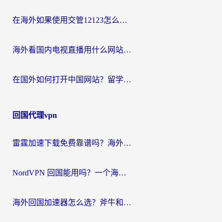
在海外如果使用交管12123怎么处理？留学生亲测有效的回国加速方案
海外看国内电视直播用什么网站比较好？一篇解决你所有追剧难题的实用指南
在国外如何打开中国网站？留学生与海外华人的无缝访问指南
回国代理vpn
雷霆加速下载免费靠谱吗？海外党选回国加速器的避坑指南（附热门工具对比）
NordVPN 回国能用吗？一个海外用户必须面对的真实困境
海外回国加速器怎么选？斧牛和海龟哪个好？一篇帮你避开坑的实用指南