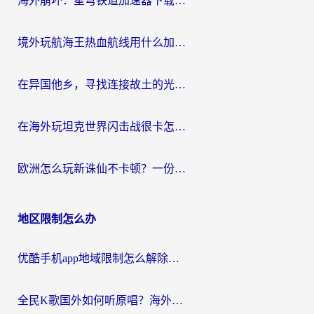
海外崩坏：星穹铁道加速器下载安装：一份给游子的终极网络指南
境外玩航海王热血航线用什么加速器？2026海外玩家实测最优方案（附欧洲问道堡垒前线加速技巧）
在异国他乡，寻找连接故土的光明大陆免费加速器
在海外玩坦克世界闪击战很卡怎么办？老玩家亲测有效的加速器选择指南
欧洲怎么玩新诛仙不卡顿？一份给海外游子的国服游戏畅玩指南
地区限制怎么办
优酷手机app地域限制怎么解除？海外党亲测有效的追剧方案
全民K歌国外如何听原唱？海外党亲测有效的回国加速器选择指南