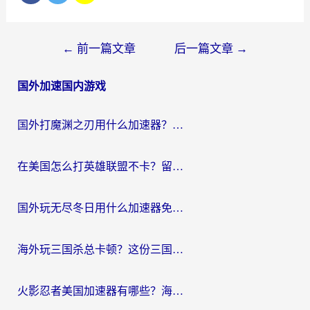
文
←
前一篇文章
后一篇文章
→
章
国外加速国内游戏
导
航
国外打魔渊之刃用什么加速器？2026海外玩家国服游戏加速全攻略（附闪耀暖暖&复苏的魔女避坑指南）
在美国怎么打英雄联盟不卡？留学生亲测的国服游戏加速全攻略
国外玩无尽冬日用什么加速器免费？海外党国服游戏加速避坑指南
海外玩三国杀总卡顿？这份三国杀游戏加速器指南帮你告别延迟烦恼
火影忍者美国加速器有哪些？海外党亲测的国服游戏加速全攻略（含菲律宾玩三国之刃守望黎明技巧）