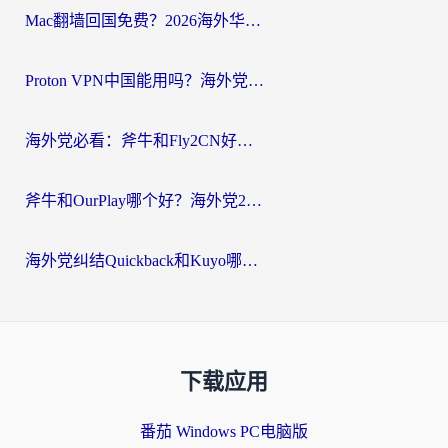
Mac翻墙回国免费？2026海外华人亲测：从CCTV5直播到国内APP，这样选加速器才靠谱
Proton VPN中国能用吗？海外党选回国加速器的避坑指南（附番茄加速器实测）
海外党必看：斧牛和Fly2CN好用吗？3招教你选对回国加速器（附免费试用攻略）
斧牛和OurPlay哪个好？海外党2026亲测：选对加速器，国内资源秒加载
海外党纠结Quickback和Kuyo哪个好？选对回国加速器才能无缝刷国内资源
下载应用
番茄 Windows PC电脑版