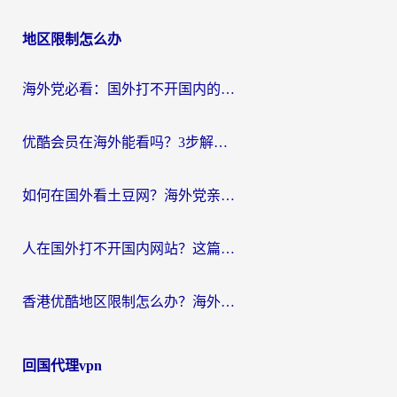
地区限制怎么办
海外党必看：国外打不开国内的app怎么办？3步解决你的乡愁
优酷会员在海外能看吗？3步解决海外追剧难题，附实测好用加速器推荐
如何在国外看土豆网？海外党亲测有效的追剧加速器选择指南
人在国外打不开国内网站？这篇攻略帮你无缝解锁国内资源（附交管12123使用技巧）
香港优酷地区限制怎么办？海外党亲测有效的追剧解决方案
回国代理vpn