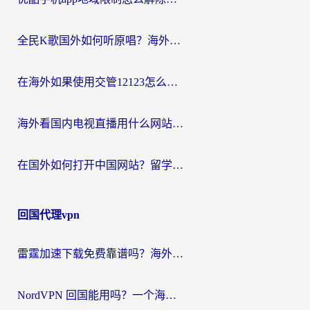
全民K歌国外如何听原唱？海外党亲测有效的回国加速器选择指南
在海外如果使用交管12123怎么处理？留学生亲测有效的回国加速方案
海外看国内电视直播用什么网站比较好？一篇解决你所有追剧难题的实用指南
在国外如何打开中国网站？留学生与海外华人的无缝访问指南
回国代理vpn
雷霆加速下载免费靠谱吗？海外党选回国加速器的避坑指南（附热门工具对比）
NordVPN 回国能用吗？一个海外用户必须面对的真实困境