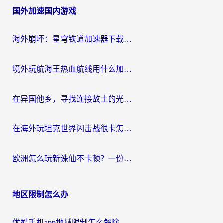
国外加速国内游戏
导
航
海外崩坏：星穹铁道加速器下载安装：一份给游子的终极网络指南
境外玩航海王热血航线用什么加速器？2026海外玩家实测最优方案（附欧洲问道堡垒前线加速技巧）
在异国他乡，寻找连接故土的光明大陆免费加速器
在海外玩坦克世界闪击战很卡怎么办？老玩家亲测有效的加速器选择指南
欧洲怎么玩新诛仙不卡顿？一份给海外游子的国服游戏畅玩指南
地区限制怎么办
优酷手机app地域限制怎么解除？海外党亲测有效的追剧方案