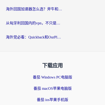
海外回国加速器怎么选？斧牛和海龟哪个好？一篇帮你避开坑的实用指南
从匈牙利回国内的vpn，不只是为了刷剧那么简单
海外党必看：Quickback和OurPlay好用吗？3分钟选对回国加速器，无缝刷剧玩游戏
下载应用
番茄 Windows PC电脑版
番茄 macOS苹果电脑版
番茄 ios苹果手机版