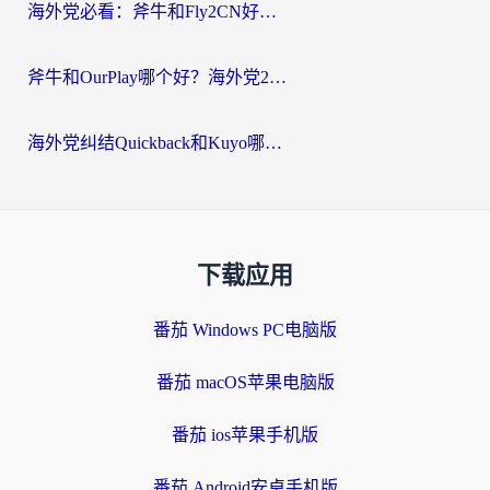
海外党必看：斧牛和Fly2CN好用吗？3招教你选对回国加速器（附免费试用攻略）
斧牛和OurPlay哪个好？海外党2026亲测：选对加速器，国内资源秒加载
海外党纠结Quickback和Kuyo哪个好？选对回国加速器才能无缝刷国内资源
下载应用
番茄 Windows PC电脑版
番茄 macOS苹果电脑版
番茄 ios苹果手机版
番茄 Android安卓手机版