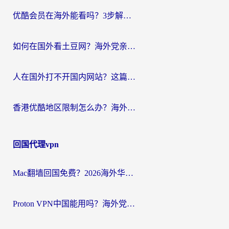
优酷会员在海外能看吗？3步解决海外追剧难题，附实测好用加速器推荐
如何在国外看土豆网？海外党亲测有效的追剧加速器选择指南
人在国外打不开国内网站？这篇攻略帮你无缝解锁国内资源（附交管12123使用技巧）
香港优酷地区限制怎么办？海外党亲测有效的追剧解决方案
回国代理vpn
Mac翻墙回国免费？2026海外华人亲测：从CCTV5直播到国内APP，这样选加速器才靠谱
Proton VPN中国能用吗？海外党选回国加速器的避坑指南（附番茄加速器实测）