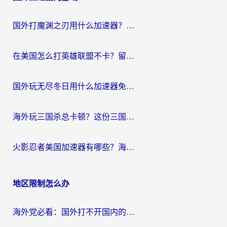
航
国外打魔渊之刃用什么加速器？2026海外玩家国服游戏加速全攻略（附闪耀暖暖&复苏的魔女避坑指南）
在美国怎么打英雄联盟不卡？留学生亲测的国服游戏加速全攻略
国外玩无尽冬日用什么加速器免费？海外党国服游戏加速避坑指南
海外玩三国杀总卡顿？这份三国杀游戏加速器指南帮你告别延迟烦恼
火影忍者美国加速器有哪些？海外党亲测的国服游戏加速全攻略（含菲律宾玩三国之刃守望黎明技巧）
地区限制怎么办
海外党必看：国外打不开国内的app怎么办？3步解决你的乡愁